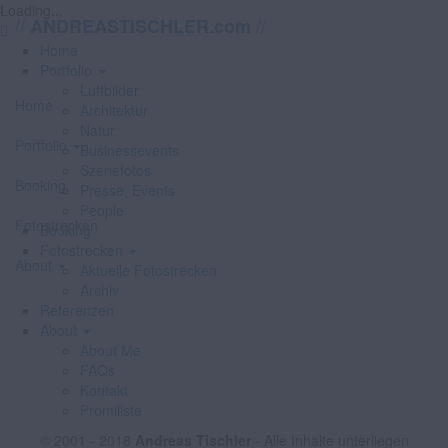
Loading...
//
//
ANDREASTISCHLER.com
Home
Portfolio
Luftbilder
Home
Architektur
Natur
Portfolio
Businessevents
Szenefotos
Booking
Presse, Events
People
Fotostrecken
Booking
Fotostrecken
About
Aktuelle Fotostrecken
Archiv
Referenzen
About
About Me
FAQs
Kontakt
Promiliste
© 2001 - 2018
Andreas Tischler
- Alle Inhalte unterliegen