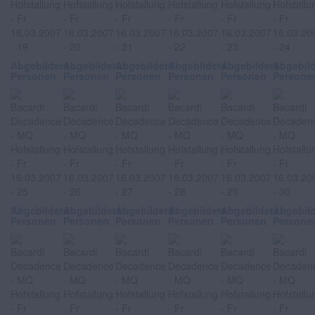
Abgebildete
Abgebildete
Abgebildete
Abgebildete
Abgebildete
Abgebil
Personen
Personen
Personen
Personen
Personen
Persone
Abgebildete
Abgebildete
Abgebildete
Abgebildete
Abgebildete
Abgebil
Personen
Personen
Personen
Personen
Personen
Persone