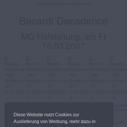
österreichischem Urheberrecht
Bacardi Decadence
MQ Hofstallung, am Fr
16.03.2007
Abgebildete
Abgebildete
Abgebildete
Abgebildete
Abgebildete
Abgebil
Personen
Personen
Personen
Personen
Personen
Persone
Diese Website nutzt Cookies zur
Auslieferung von Werbung, mehr dazu in