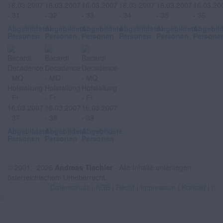
Abgebildete
Abgebildete
Abgebildete
Abgebildete
Abgebildete
Abgebil
Personen
Personen
Personen
Personen
Personen
Persone
Abgebildete
Abgebildete
Abgebildete
Personen
Personen
Personen
© 2001 - 2026
Andreas Tischler
- Alle Inhalte unterliegen
österreichischem Urheberrecht.
Datenschutz
|
AGB
|
Recht
|
Impressum
|
Kontakt
|