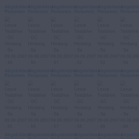
Abgebildete
Abgebildete
Abgebildete
Abgebildete
Abgebildete
Abgebil
Personen
Personen
Personen
Personen
Personen
Persone
Abgebildete
Abgebildete
Abgebildete
Abgebildete
Abgebildete
Abgebil
Personen
Personen
Personen
Personen
Personen
Persone
Abgebildete
Abgebildete
Abgebildete
Abgebildete
Abgebildete
Abgebil