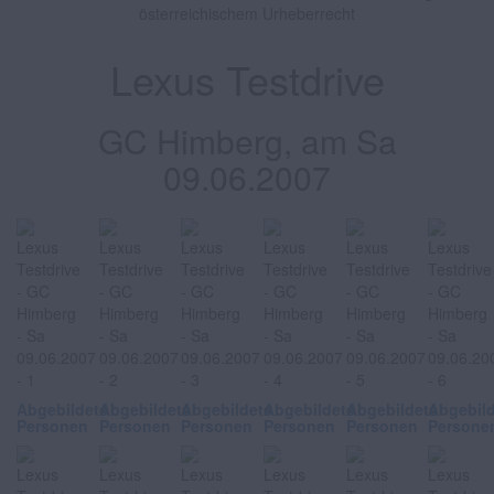
österreichischem Urheberrecht
Lexus Testdrive
GC Himberg, am Sa
09.06.2007
Abgebildete
Abgebildete
Abgebildete
Abgebildete
Abgebildete
Abgebil
Personen
Personen
Personen
Personen
Personen
Persone