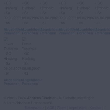
Abgebildete
Abgebildete
Abgebildete
Abgebildete
Abgebildete
Abgebil
Personen
Personen
Personen
Personen
Personen
Persone
Abgebildete
Abgebildete
Personen
Personen
© 2001 - 2026
Andreas Tischler
- Alle Inhalte unterliegen
österreichischem Urheberrecht.
Datenschutz
|
AGB
|
Recht
|
Impressum
|
Kontakt
|