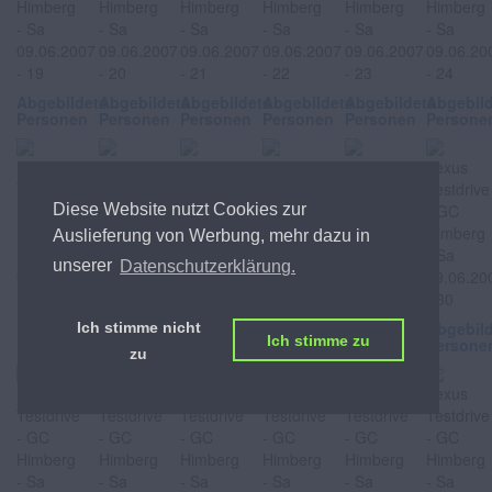
Abgebildete
Abgebildete
Abgebildete
Abgebildete
Abgebildete
Abgebil
Personen
Personen
Personen
Personen
Personen
Persone
Diese Website nutzt Cookies zur
Auslieferung von Werbung, mehr dazu in
unserer
Datenschutzerklärung.
Abgebildete
Abgebildete
Abgebildete
Abgebildete
Abgebildete
Abgebil
Ich stimme nicht
Ich stimme zu
Personen
Personen
Personen
Personen
Personen
Persone
zu