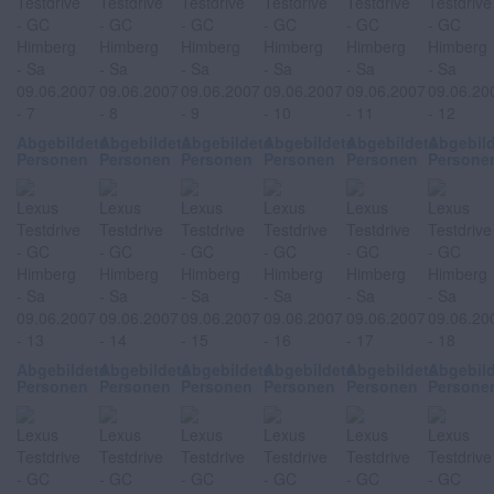
Abgebildete
Abgebildete
Abgebildete
Abgebildete
Abgebildete
Abgebil
Personen
Personen
Personen
Personen
Personen
Persone
Abgebildete
Abgebildete
Abgebildete
Abgebildete
Abgebildete
Abgebil
Personen
Personen
Personen
Personen
Personen
Persone