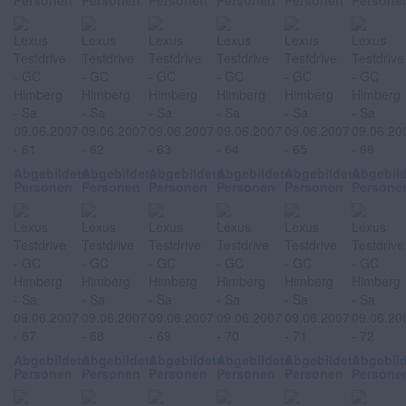
Personen
Personen
Personen
Personen
Personen
Persone
Abgebildete
Abgebildete
Abgebildete
Abgebildete
Abgebildete
Abgebil
Personen
Personen
Personen
Personen
Personen
Persone
Abgebildete
Abgebildete
Abgebildete
Abgebildete
Abgebildete
Abgebil
Personen
Personen
Personen
Personen
Personen
Persone