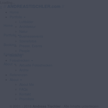
Loading...
//
//
ANDREASTISCHLER.com
Home
Portfolio
Luftbilder
Home
Architektur
Natur
Portfolio
Businessevents
Szenefotos
Booking
Presse, Events
People
Fotostrecken
Booking
Fotostrecken
About
Aktuelle Fotostrecken
Archiv
Referenzen
About
About Me
FAQs
Kontakt
Promiliste
© 2001 - 2018
Andreas Tischler
- Alle Inhalte unterliegen