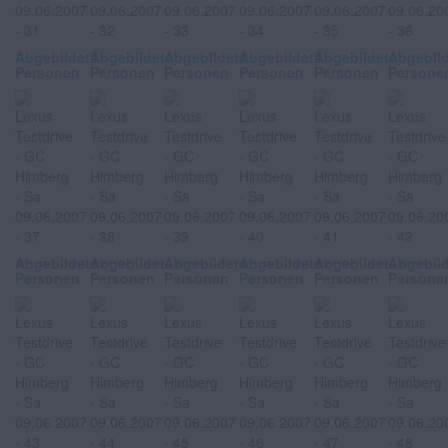
Abgebildete
Abgebildete
Abgebildete
Abgebildete
Abgebildete
Abgebil
Personen
Personen
Personen
Personen
Personen
Persone
Abgebildete
Abgebildete
Abgebildete
Abgebildete
Abgebildete
Abgebil
Personen
Personen
Personen
Personen
Personen
Persone