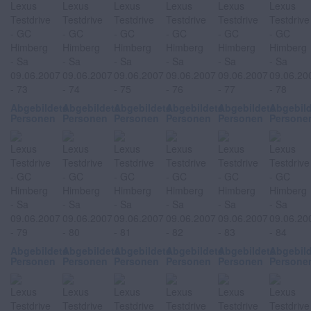
Abgebildete
Abgebildete
Abgebildete
Abgebildete
Abgebildete
Abgebil
Personen
Personen
Personen
Personen
Personen
Persone
Abgebildete
Abgebildete
Abgebildete
Abgebildete
Abgebildete
Abgebil
Personen
Personen
Personen
Personen
Personen
Persone