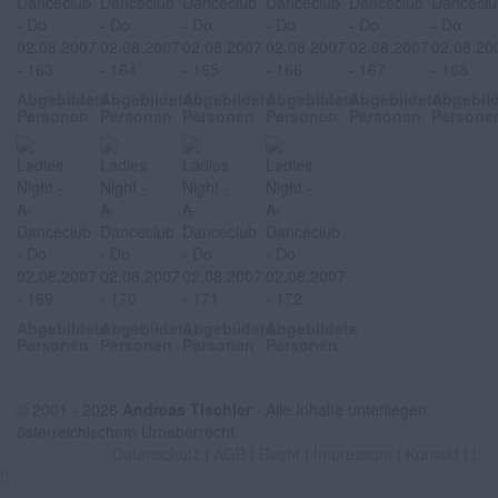
Abgebildete
Abgebildete
Abgebildete
Abgebildete
Abgebildete
Abgebil
Personen
Personen
Personen
Personen
Personen
Persone
Abgebildete
Abgebildete
Abgebildete
Abgebildete
Personen
Personen
Personen
Personen
© 2001 - 2026
Andreas Tischler
- Alle Inhalte unterliegen
österreichischem Urheberrecht.
Datenschutz
|
AGB
|
Recht
|
Impressum
|
Kontakt
|