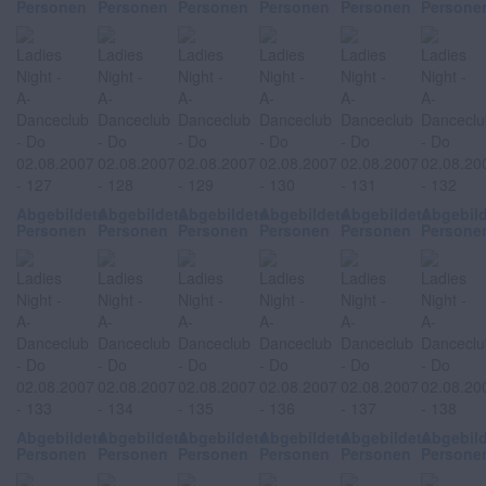
Personen
Personen
Personen
Personen
Personen
Persone
Abgebildete
Abgebildete
Abgebildete
Abgebildete
Abgebildete
Abgebil
Personen
Personen
Personen
Personen
Personen
Persone
Abgebildete
Abgebildete
Abgebildete
Abgebildete
Abgebildete
Abgebil
Personen
Personen
Personen
Personen
Personen
Persone