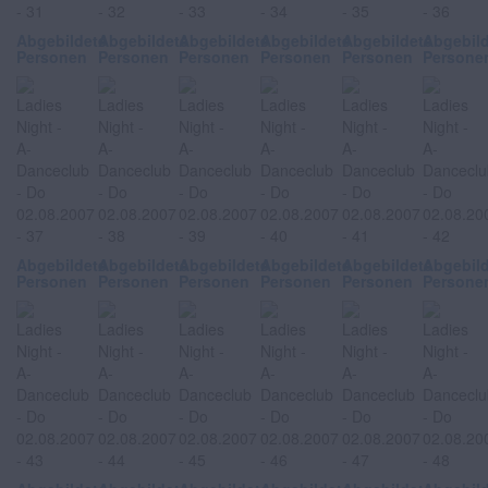
Abgebildete
Abgebildete
Abgebildete
Abgebildete
Abgebildete
Abgebil
Personen
Personen
Personen
Personen
Personen
Persone
Abgebildete
Abgebildete
Abgebildete
Abgebildete
Abgebildete
Abgebil
Personen
Personen
Personen
Personen
Personen
Persone