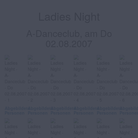
Ladies Night
A-Danceclub, am Do
02.08.2007
Abgebildete
Abgebildete
Abgebildete
Abgebildete
Abgebildete
Abgebil
Personen
Personen
Personen
Personen
Personen
Persone