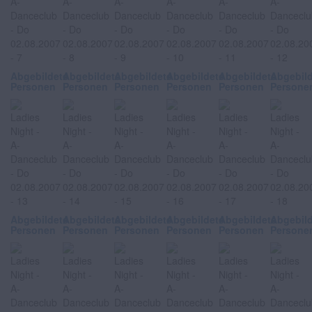
Abgebildete
Abgebildete
Abgebildete
Abgebildete
Abgebildete
Abgebil
Personen
Personen
Personen
Personen
Personen
Persone
Abgebildete
Abgebildete
Abgebildete
Abgebildete
Abgebildete
Abgebil
Personen
Personen
Personen
Personen
Personen
Persone