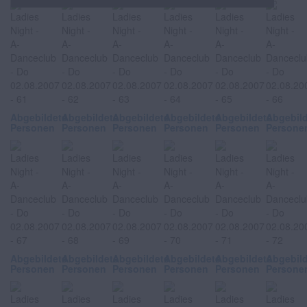
Abgebildete
Abgebildete
Abgebildete
Abgebildete
Abgebildete
Abgebil
Personen
Personen
Personen
Personen
Personen
Persone
Abgebildete
Abgebildete
Abgebildete
Abgebildete
Abgebildete
Abgebil
Personen
Personen
Personen
Personen
Personen
Persone