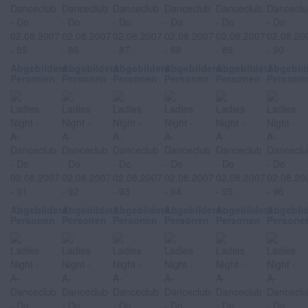
Abgebildete
Abgebildete
Abgebildete
Abgebildete
Abgebildete
Abgebil
Personen
Personen
Personen
Personen
Personen
Persone
Abgebildete
Abgebildete
Abgebildete
Abgebildete
Abgebildete
Abgebil
Personen
Personen
Personen
Personen
Personen
Persone