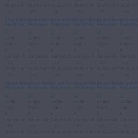
Abgebildete
Abgebildete
Abgebildete
Abgebildete
Abgebildete
Abgebil
Personen
Personen
Personen
Personen
Personen
Persone
Abgebildete
Abgebildete
Abgebildete
Abgebildete
Abgebildete
Abgebil
Personen
Personen
Personen
Personen
Personen
Persone