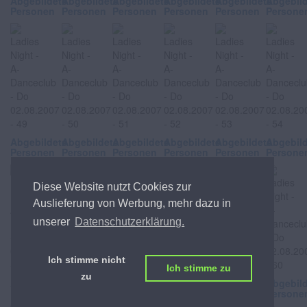
Abgebildete
Abgebildete
Abgebildete
Abgebildete
Abgebildete
Abgebil
Personen
Personen
Personen
Personen
Personen
Persone
Abgebildete
Abgebildete
Abgebildete
Abgebildete
Abgebildete
Abgebil
Personen
Personen
Personen
Personen
Personen
Persone
Diese Website nutzt Cookies zur
Auslieferung von Werbung, mehr dazu in
unserer
Datenschutzerklärung.
Ich stimme nicht
Ich stimme zu
zu
Abgebildete
Abgebildete
Abgebildete
Abgebildete
Abgebildete
Abgebil
Personen
Personen
Personen
Personen
Personen
Persone