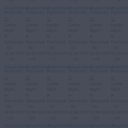
Abgebildete
Abgebildete
Abgebildete
Abgebildete
Abgebildete
Abgebil
Personen
Personen
Personen
Personen
Personen
Persone
Abgebildete
Abgebildete
Abgebildete
Abgebildete
Abgebildete
Abgebil
Personen
Personen
Personen
Personen
Personen
Persone
Abgebildete
Abgebildete
Abgebildete
Abgebildete
Abgebildete
Abgebil