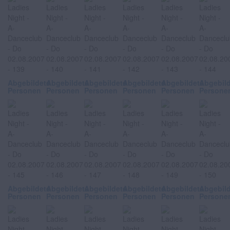
Abgebildete
Abgebildete
Abgebildete
Abgebildete
Abgebildete
Abgebil
Personen
Personen
Personen
Personen
Personen
Persone
Abgebildete
Abgebildete
Abgebildete
Abgebildete
Abgebildete
Abgebil
Personen
Personen
Personen
Personen
Personen
Persone