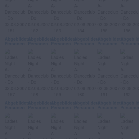
Abgebildete
Abgebildete
Abgebildete
Abgebildete
Abgebildete
Abgebil
Personen
Personen
Personen
Personen
Personen
Persone
Abgebildete
Abgebildete
Abgebildete
Abgebildete
Abgebildete
Abgebil
Personen
Personen
Personen
Personen
Personen
Persone