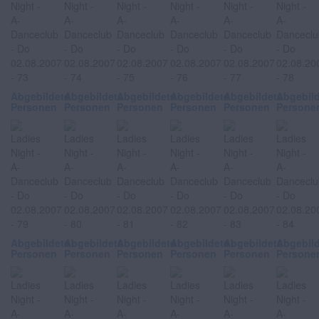
Abgebildete
Abgebildete
Abgebildete
Abgebildete
Abgebildete
Abgebil
Personen
Personen
Personen
Personen
Personen
Persone
Abgebildete
Abgebildete
Abgebildete
Abgebildete
Abgebildete
Abgebil
Personen
Personen
Personen
Personen
Personen
Persone