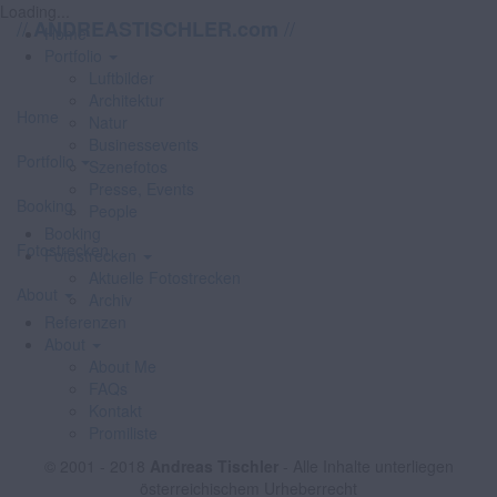
Loading...
//
//
ANDREASTISCHLER.com
Home
Portfolio
Luftbilder
Architektur
Home
Natur
Businessevents
Portfolio
Szenefotos
Presse, Events
Booking
People
Booking
Fotostrecken
Fotostrecken
Aktuelle Fotostrecken
About
Archiv
Referenzen
About
About Me
FAQs
Kontakt
Promiliste
© 2001 - 2018
Andreas Tischler
- Alle Inhalte unterliegen
österreichischem Urheberrecht