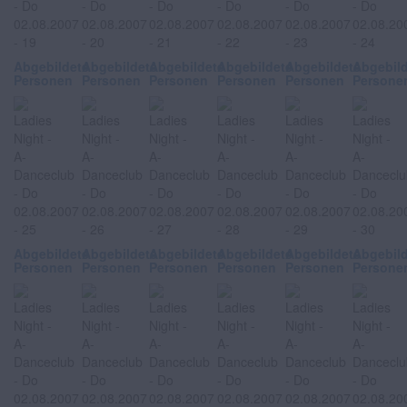
Abgebildete
Abgebildete
Abgebildete
Abgebildete
Abgebildete
Abgebil
Personen
Personen
Personen
Personen
Personen
Persone
Abgebildete
Abgebildete
Abgebildete
Abgebildete
Abgebildete
Abgebil
Personen
Personen
Personen
Personen
Personen
Persone