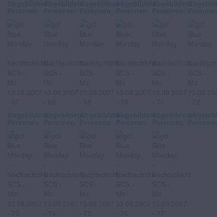
Abgebildete
Abgebildete
Abgebildete
Abgebildete
Abgebildete
Abgebil
Personen
Personen
Personen
Personen
Personen
Persone
Abgebildete
Abgebildete
Abgebildete
Abgebildete
Abgebildete
Abgebil
Personen
Personen
Personen
Personen
Personen
Persone