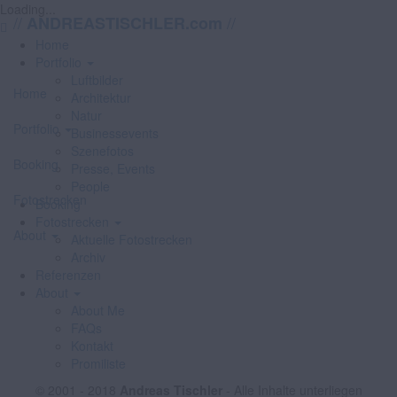
Loading...
//
//
ANDREASTISCHLER.com
Home
Portfolio
Luftbilder
Home
Architektur
Natur
Portfolio
Businessevents
Szenefotos
Booking
Presse, Events
People
Fotostrecken
Booking
Fotostrecken
About
Aktuelle Fotostrecken
Archiv
Referenzen
About
About Me
FAQs
Kontakt
Promiliste
© 2001 - 2018
Andreas Tischler
- Alle Inhalte unterliegen