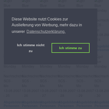
Diese Website nutzt Cookies zur
Auslieferung von Werbung, mehr dazu in
unserer
Datenschutzerklärung.
Ich stimme nicht
Abgebildete
Abgebildete
Abgebildete
Abgebildete
Abgebildete
Abgebil
Ich stimme zu
Personen
Personen
Personen
Personen
Personen
Persone
zu
Abgebildete
Abgebildete
Abgebildete
Abgebildete
Abgebildete
Abgebil
Personen
Personen
Personen
Personen
Personen
Persone