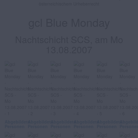
österreichischem Urheberrecht
gcl Blue Monday
Nachtschicht SCS, am Mo
13.08.2007
Abgebildete
Abgebildete
Abgebildete
Abgebildete
Abgebildete
Abgebil
Personen
Personen
Personen
Personen
Personen
Persone