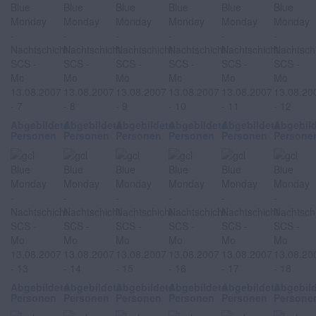
Abgebildete
Abgebildete
Abgebildete
Abgebildete
Abgebildete
Abgebil
Personen
Personen
Personen
Personen
Personen
Persone
Abgebildete
Abgebildete
Abgebildete
Abgebildete
Abgebildete
Abgebil
Personen
Personen
Personen
Personen
Personen
Persone