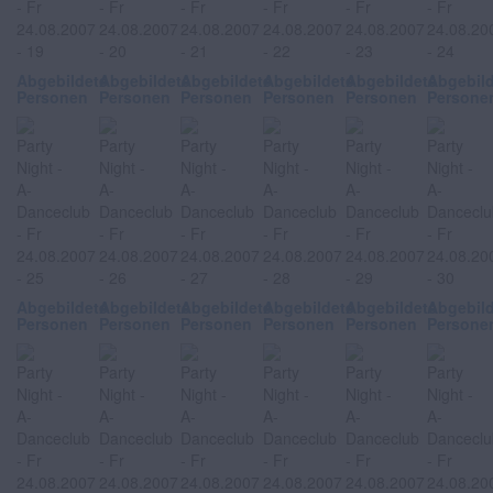
Abgebildete
Abgebildete
Abgebildete
Abgebildete
Abgebildete
Abgebil
Personen
Personen
Personen
Personen
Personen
Persone
Abgebildete
Abgebildete
Abgebildete
Abgebildete
Abgebildete
Abgebil
Personen
Personen
Personen
Personen
Personen
Persone