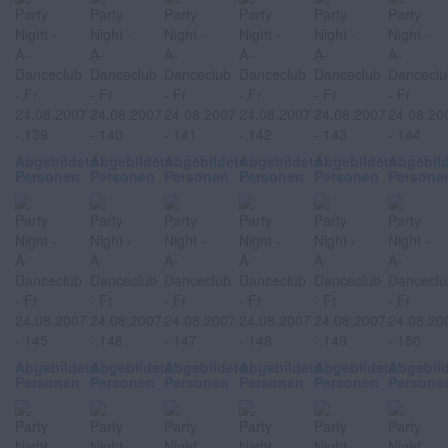
Abgebildete
Abgebildete
Abgebildete
Abgebildete
Abgebildete
Abgebil
Personen
Personen
Personen
Personen
Personen
Persone
Abgebildete
Abgebildete
Abgebildete
Abgebildete
Abgebildete
Abgebil
Personen
Personen
Personen
Personen
Personen
Persone