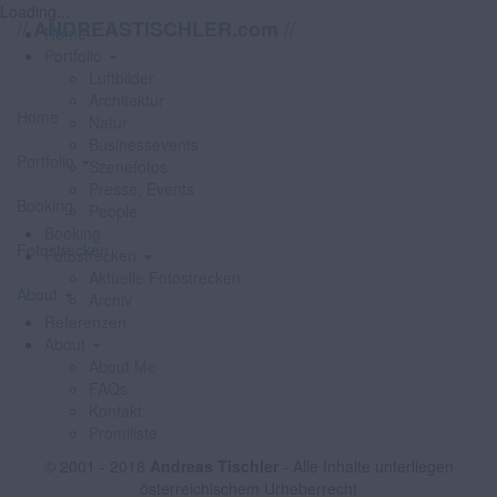
Loading...
//
//
ANDREASTISCHLER.com
Home
Portfolio
Luftbilder
Architektur
Home
Natur
Businessevents
Portfolio
Szenefotos
Presse, Events
Booking
People
Booking
Fotostrecken
Fotostrecken
Aktuelle Fotostrecken
About
Archiv
Referenzen
About
About Me
FAQs
Kontakt
Promiliste
© 2001 - 2018
Andreas Tischler
- Alle Inhalte unterliegen
österreichischem Urheberrecht