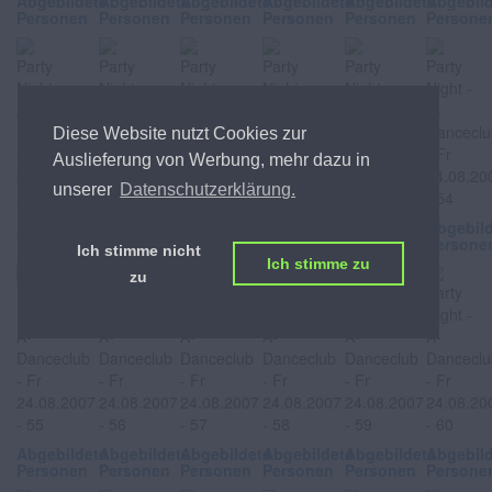
Abgebildete
Abgebildete
Abgebildete
Abgebildete
Abgebildete
Abgebil
Personen
Personen
Personen
Personen
Personen
Persone
Diese Website nutzt Cookies zur
Auslieferung von Werbung, mehr dazu in
unserer
Datenschutzerklärung.
Abgebildete
Abgebildete
Abgebildete
Abgebildete
Abgebildete
Abgebil
Personen
Personen
Personen
Personen
Personen
Persone
Ich stimme nicht
Ich stimme zu
zu
Abgebildete
Abgebildete
Abgebildete
Abgebildete
Abgebildete
Abgebil
Personen
Personen
Personen
Personen
Personen
Persone