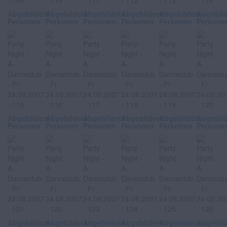
Abgebildete
Abgebildete
Abgebildete
Abgebildete
Abgebildete
Abgebil
Personen
Personen
Personen
Personen
Personen
Persone
Abgebildete
Abgebildete
Abgebildete
Abgebildete
Abgebildete
Abgebil
Personen
Personen
Personen
Personen
Personen
Persone
Abgebildete
Abgebildete
Abgebildete
Abgebildete
Abgebildete
Abgebil