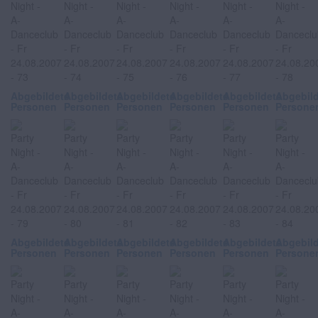
Abgebildete
Abgebildete
Abgebildete
Abgebildete
Abgebildete
Abgebil
Personen
Personen
Personen
Personen
Personen
Persone
Abgebildete
Abgebildete
Abgebildete
Abgebildete
Abgebildete
Abgebil
Personen
Personen
Personen
Personen
Personen
Persone