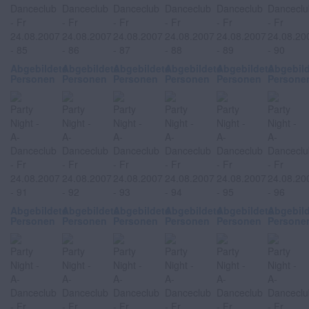
Abgebildete
Abgebildete
Abgebildete
Abgebildete
Abgebildete
Abgebil
Personen
Personen
Personen
Personen
Personen
Persone
Abgebildete
Abgebildete
Abgebildete
Abgebildete
Abgebildete
Abgebil
Personen
Personen
Personen
Personen
Personen
Persone