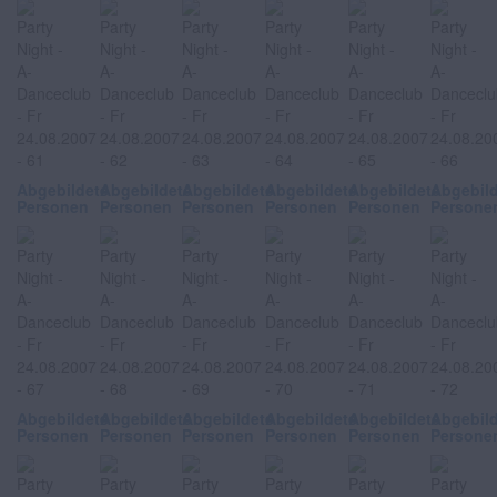
Abgebildete
Abgebildete
Abgebildete
Abgebildete
Abgebildete
Abgebil
Personen
Personen
Personen
Personen
Personen
Persone
Abgebildete
Abgebildete
Abgebildete
Abgebildete
Abgebildete
Abgebil
Personen
Personen
Personen
Personen
Personen
Persone