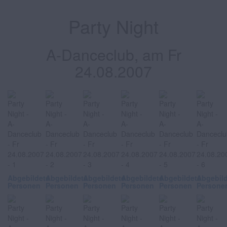
Party Night
A-Danceclub, am Fr
24.08.2007
Abgebildete
Abgebildete
Abgebildete
Abgebildete
Abgebildete
Abgebil
Personen
Personen
Personen
Personen
Personen
Persone