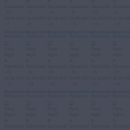
Abgebildete
Abgebildete
Abgebildete
Abgebildete
Abgebildete
Abgebil
Personen
Personen
Personen
Personen
Personen
Persone
Abgebildete
Abgebildete
Abgebildete
Abgebildete
Abgebildete
Abgebil
Personen
Personen
Personen
Personen
Personen
Persone