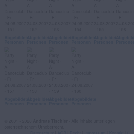
Abgebildete
Abgebildete
Abgebildete
Abgebildete
Abgebildete
Abgebil
Personen
Personen
Personen
Personen
Personen
Persone
Abgebildete
Abgebildete
Abgebildete
Abgebildete
Personen
Personen
Personen
Personen
© 2001 - 2026
Andreas Tischler
- Alle Inhalte unterliegen
österreichischem Urheberrecht.
Datenschutz
|
AGB
|
Recht
|
Impressum
|
Kontakt
|