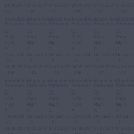
Abgebildete
Abgebildete
Abgebildete
Abgebildete
Abgebildete
Abgebil
Personen
Personen
Personen
Personen
Personen
Persone
Abgebildete
Abgebildete
Abgebildete
Abgebildete
Abgebildete
Abgebil
Personen
Personen
Personen
Personen
Personen
Persone