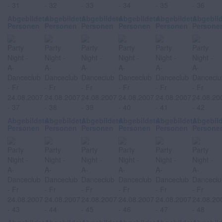
Abgebildete
Abgebildete
Abgebildete
Abgebildete
Abgebildete
Abgebil
Personen
Personen
Personen
Personen
Personen
Persone
Abgebildete
Abgebildete
Abgebildete
Abgebildete
Abgebildete
Abgebil
Personen
Personen
Personen
Personen
Personen
Persone