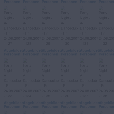
Personen
Personen
Personen
Personen
Personen
Persone
Abgebildete
Abgebildete
Abgebildete
Abgebildete
Abgebildete
Abgebil
Personen
Personen
Personen
Personen
Personen
Persone
Abgebildete
Abgebildete
Abgebildete
Abgebildete
Abgebildete
Abgebil
Personen
Personen
Personen
Personen
Personen
Persone