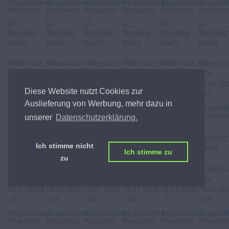
Abgebildete
Abgebildete
Abgebildete
Abgebildete
Abgebildete
Abgebil
Personen
Personen
Personen
Personen
Personen
Persone
Diese Website nutzt Cookies zur
Auslieferung von Werbung, mehr dazu in
Abgebildete
Abgebildete
Abgebildete
Abgebildete
Abgebildete
Abgebil
Personen
Personen
Personen
Personen
Personen
Persone
unserer
Datenschutzerklärung.
Ich stimme nicht
Ich stimme zu
zu
Abgebildete
Abgebildete
Abgebildete
Abgebildete
Abgebildete
Abgebil
Personen
Personen
Personen
Personen
Personen
Persone