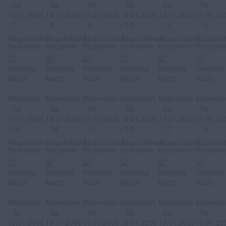
Abgebildete
Abgebildete
Abgebildete
Abgebildete
Abgebildete
Abgebil
Personen
Personen
Personen
Personen
Personen
Persone
Abgebildete
Abgebildete
Abgebildete
Abgebildete
Abgebildete
Abgebil
Personen
Personen
Personen
Personen
Personen
Persone