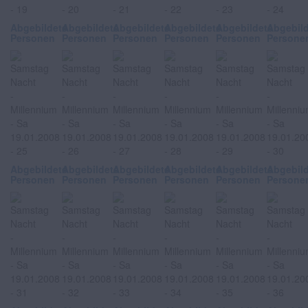
Abgebildete
Abgebildete
Abgebildete
Abgebildete
Abgebildete
Abgebil
Personen
Personen
Personen
Personen
Personen
Persone
Abgebildete
Abgebildete
Abgebildete
Abgebildete
Abgebildete
Abgebil
Personen
Personen
Personen
Personen
Personen
Persone