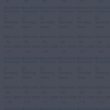
Abgebildete
Abgebildete
Abgebildete
Abgebildete
Abgebildete
Abgebil
Personen
Personen
Personen
Personen
Personen
Persone
Abgebildete
Abgebildete
Abgebildete
Abgebildete
Abgebildete
Abgebil
Personen
Personen
Personen
Personen
Personen
Persone
Abgebildete
Abgebildete
Abgebildete
Abgebildete
Abgebildete
Abgebil