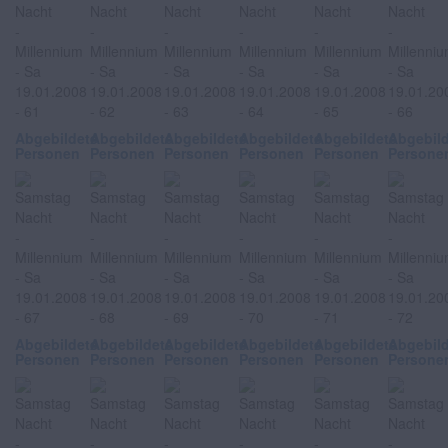
Abgebildete
Abgebildete
Abgebildete
Abgebildete
Abgebildete
Abgebil
Personen
Personen
Personen
Personen
Personen
Persone
Abgebildete
Abgebildete
Abgebildete
Abgebildete
Abgebildete
Abgebil
Personen
Personen
Personen
Personen
Personen
Persone