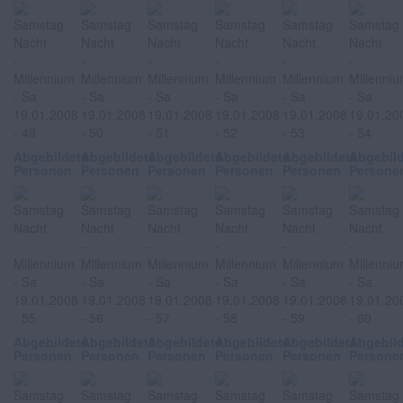
Abgebildete
Abgebildete
Abgebildete
Abgebildete
Abgebildete
Abgebil
Personen
Personen
Personen
Personen
Personen
Persone
Abgebildete
Abgebildete
Abgebildete
Abgebildete
Abgebildete
Abgebil
Personen
Personen
Personen
Personen
Personen
Persone