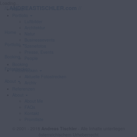
Loading...
//
//
ANDREASTISCHLER.com
Home
Portfolio
Luftbilder
Architektur
Home
Natur
Businessevents
Portfolio
Szenefotos
Presse, Events
Booking
People
Booking
Fotostrecken
Fotostrecken
Aktuelle Fotostrecken
About
Archiv
Referenzen
About
About Me
FAQs
Kontakt
Promiliste
© 2001 - 2018
Andreas Tischler
- Alle Inhalte unterliegen
österreichischem Urheberrecht