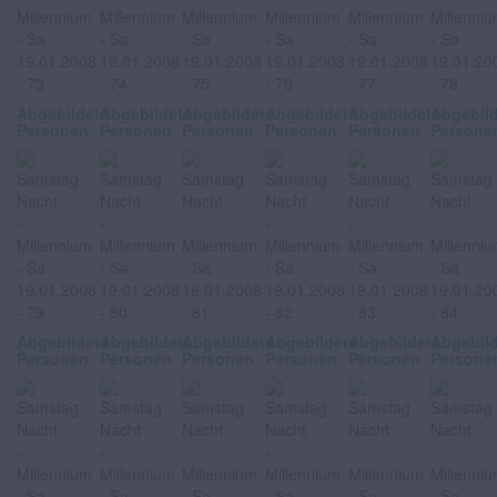
Abgebildete
Abgebildete
Abgebildete
Abgebildete
Abgebildete
Abgebil
Personen
Personen
Personen
Personen
Personen
Persone
Abgebildete
Abgebildete
Abgebildete
Abgebildete
Abgebildete
Abgebil
Personen
Personen
Personen
Personen
Personen
Persone