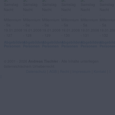
Abgebildete
Abgebildete
Abgebildete
Abgebildete
Abgebildete
Abgebil
Personen
Personen
Personen
Personen
Personen
Persone
© 2001 - 2026
Andreas Tischler
- Alle Inhalte unterliegen
österreichischem Urheberrecht.
Datenschutz
|
AGB
|
Recht
|
Impressum
|
Kontakt
|