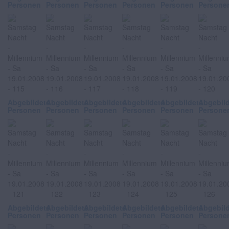
Personen
Personen
Personen
Personen
Personen
Persone
Abgebildete
Abgebildete
Abgebildete
Abgebildete
Abgebildete
Abgebil
Personen
Personen
Personen
Personen
Personen
Persone
Abgebildete
Abgebildete
Abgebildete
Abgebildete
Abgebildete
Abgebil
Personen
Personen
Personen
Personen
Personen
Persone