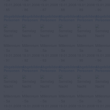
Abgebildete
Abgebildete
Abgebildete
Abgebildete
Abgebildete
Abgebil
Personen
Personen
Personen
Personen
Personen
Persone
Abgebildete
Abgebildete
Abgebildete
Abgebildete
Abgebildete
Abgebil
Personen
Personen
Personen
Personen
Personen
Persone