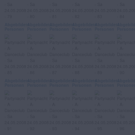
Abgebildete
Abgebildete
Abgebildete
Abgebildete
Abgebildete
Abgebil
Personen
Personen
Personen
Personen
Personen
Persone
Abgebildete
Abgebildete
Abgebildete
Abgebildete
Abgebildete
Abgebil
Personen
Personen
Personen
Personen
Personen
Persone