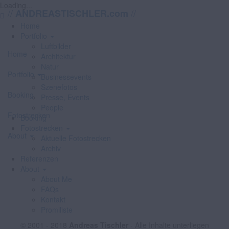
Loading...
//
//
ANDREASTISCHLER.com
Home
Portfolio
Luftbilder
Home
Architektur
Natur
Portfolio
Businessevents
Szenefotos
Booking
Presse, Events
People
Fotostrecken
Booking
Fotostrecken
About
Aktuelle Fotostrecken
Archiv
Referenzen
About
About Me
FAQs
Kontakt
Promiliste
© 2001 - 2018
Andreas Tischler
- Alle Inhalte unterliegen