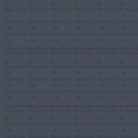
Abgebildete
Abgebildete
Abgebildete
Abgebildete
Abgebildete
Abgebil
Personen
Personen
Personen
Personen
Personen
Persone
Abgebildete
Abgebildete
Abgebildete
Abgebildete
Abgebildete
Abgebil
Personen
Personen
Personen
Personen
Personen
Persone