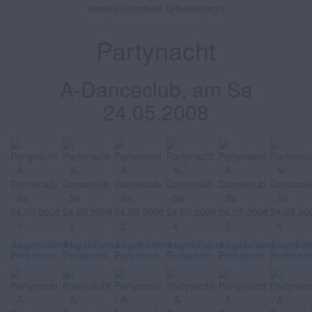
österreichischem Urheberrecht
Partynacht
A-Danceclub, am Sa
24.05.2008
Abgebildete
Abgebildete
Abgebildete
Abgebildete
Abgebildete
Abgebil
Personen
Personen
Personen
Personen
Personen
Persone