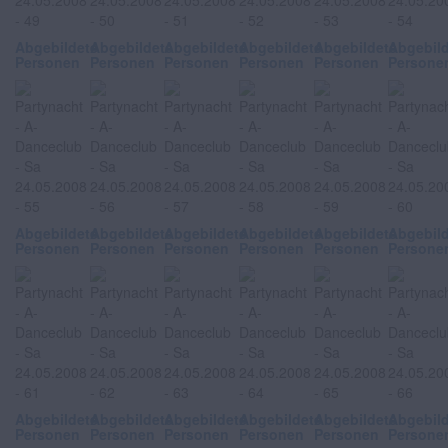
Abgebildete
Abgebildete
Abgebildete
Abgebildete
Abgebildete
Abgebil
Personen
Personen
Personen
Personen
Personen
Persone
Abgebildete
Abgebildete
Abgebildete
Abgebildete
Abgebildete
Abgebil
Personen
Personen
Personen
Personen
Personen
Persone
Abgebildete
Abgebildete
Abgebildete
Abgebildete
Abgebildete
Abgebil
Personen
Personen
Personen
Personen
Personen
Persone