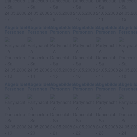
Abgebildete
Abgebildete
Abgebildete
Abgebildete
Abgebildete
Abgebil
Personen
Personen
Personen
Personen
Personen
Persone
Abgebildete
Abgebildete
Abgebildete
Abgebildete
Abgebildete
Abgebil
Personen
Personen
Personen
Personen
Personen
Persone