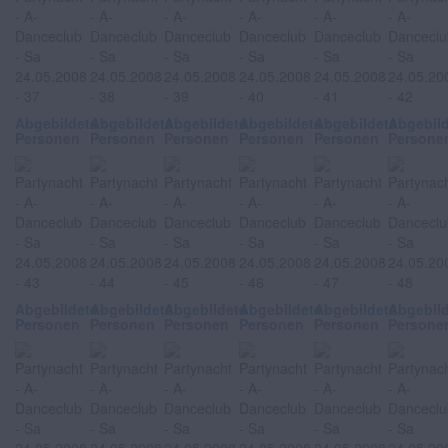
Abgebildete
Abgebildete
Abgebildete
Abgebildete
Abgebildete
Abgebil
Personen
Personen
Personen
Personen
Personen
Persone
Abgebildete
Abgebildete
Abgebildete
Abgebildete
Abgebildete
Abgebil
Personen
Personen
Personen
Personen
Personen
Persone