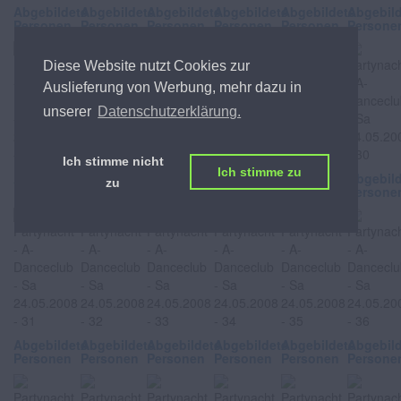
Abgebildete
Abgebildete
Abgebildete
Abgebildete
Abgebildete
Abgebil
Personen
Personen
Personen
Personen
Personen
Persone
Diese Website nutzt Cookies zur
Auslieferung von Werbung, mehr dazu in
unserer
Datenschutzerklärung.
Ich stimme nicht
Ich stimme zu
Abgebildete
Abgebildete
Abgebildete
Abgebildete
Abgebildete
Abgebil
zu
Personen
Personen
Personen
Personen
Personen
Persone
Abgebildete
Abgebildete
Abgebildete
Abgebildete
Abgebildete
Abgebil
Personen
Personen
Personen
Personen
Personen
Persone