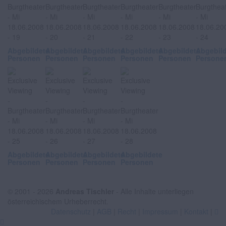
Abgebildete
Abgebildete
Abgebildete
Abgebildete
Abgebildete
Abgebil
Personen
Personen
Personen
Personen
Personen
Persone
Abgebildete
Abgebildete
Abgebildete
Abgebildete
Personen
Personen
Personen
Personen
© 2001 - 2026
Andreas Tischler
- Alle Inhalte unterliegen
österreichischem Urheberrecht.
Datenschutz
|
AGB
|
Recht
|
Impressum
|
Kontakt
|