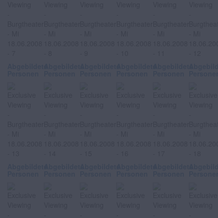
Abgebildete
Abgebildete
Abgebildete
Abgebildete
Abgebildete
Abgebil
Personen
Personen
Personen
Personen
Personen
Persone
Abgebildete
Abgebildete
Abgebildete
Abgebildete
Abgebildete
Abgebil
Personen
Personen
Personen
Personen
Personen
Persone