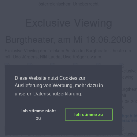
österreichischem Urheberrecht
Exclusive Viewing
Burgtheater, am Mi 18.06.2008
Exclusive Viewing der Telekom Austria im Burgtheater - heute u.a.
mit: Udo Jürgens, Niki Lauda, Uwe Kröger u.v.a.m.
Diese Website nutzt Cookies zur
Auslieferung von Werbung, mehr dazu in
unserer
Datenschutzerklärung.
Ich stimme nicht
Ich stimme zu
Abgebildete
Abgebildete
Abgebildete
Abgebildete
Abgebildete
Abgebil
zu
Personen
Personen
Personen
Personen
Personen
Persone