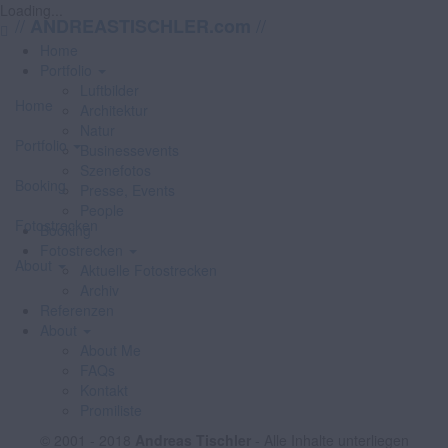
Loading...
//
//
ANDREASTISCHLER.com
Home
Portfolio
Luftbilder
Home
Architektur
Natur
Portfolio
Businessevents
Szenefotos
Booking
Presse, Events
People
Fotostrecken
Booking
Fotostrecken
About
Aktuelle Fotostrecken
Archiv
Referenzen
About
About Me
FAQs
Kontakt
Promiliste
© 2001 - 2018
Andreas Tischler
- Alle Inhalte unterliegen