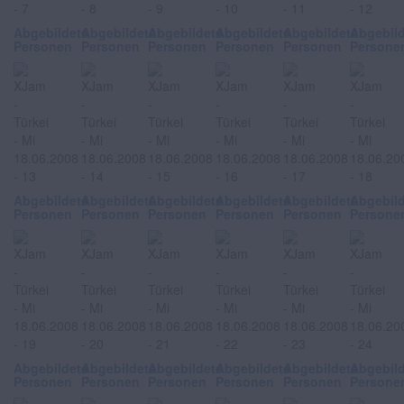
Abgebildete
Abgebildete
Abgebildete
Abgebildete
Abgebildete
Abgebil
Personen
Personen
Personen
Personen
Personen
Persone
Abgebildete
Abgebildete
Abgebildete
Abgebildete
Abgebildete
Abgebil
Personen
Personen
Personen
Personen
Personen
Persone
Abgebildete
Abgebildete
Abgebildete
Abgebildete
Abgebildete
Abgebil
Personen
Personen
Personen
Personen
Personen
Persone