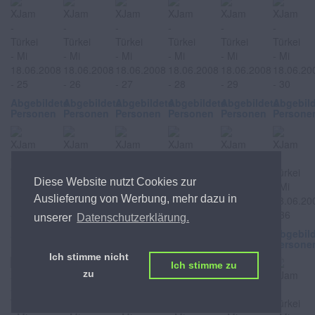
Abgebildete
Abgebildete
Abgebildete
Abgebildete
Abgebildete
Abgebil
Personen
Personen
Personen
Personen
Personen
Persone
Diese Website nutzt Cookies zur
Auslieferung von Werbung, mehr dazu in
unserer
Datenschutzerklärung.
Abgebildete
Abgebildete
Abgebildete
Abgebildete
Abgebildete
Abgebil
Personen
Personen
Personen
Personen
Personen
Persone
Ich stimme nicht
Ich stimme zu
zu