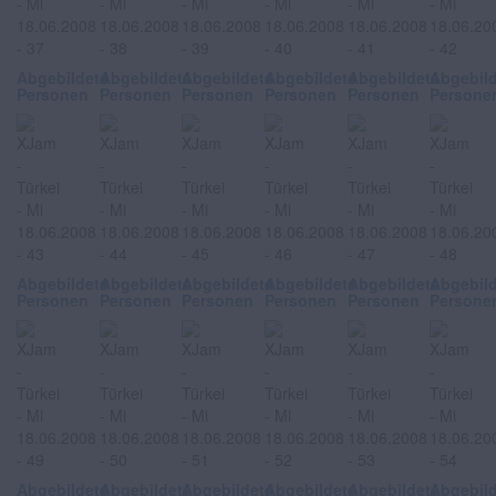
Abgebildete
Abgebildete
Abgebildete
Abgebildete
Abgebildete
Abgebil
Personen
Personen
Personen
Personen
Personen
Persone
Abgebildete
Abgebildete
Abgebildete
Abgebildete
Abgebildete
Abgebil
Personen
Personen
Personen
Personen
Personen
Persone
Abgebildete
Abgebildete
Abgebildete
Abgebildete
Abgebildete
Abgebil