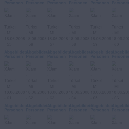
Personen
Personen
Personen
Personen
Personen
Persone
Abgebildete
Abgebildete
Abgebildete
Abgebildete
Abgebildete
Abgebil
Personen
Personen
Personen
Personen
Personen
Persone
Abgebildete
Abgebildete
Abgebildete
Abgebildete
Abgebildete
Abgebil
Personen
Personen
Personen
Personen
Personen
Persone