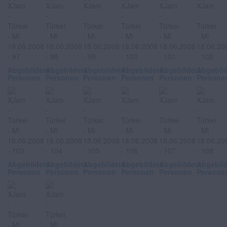
Abgebildete
Abgebildete
Abgebildete
Abgebildete
Abgebildete
Abgebil
Personen
Personen
Personen
Personen
Personen
Persone
Abgebildete
Abgebildete
Abgebildete
Abgebildete
Abgebildete
Abgebil
Personen
Personen
Personen
Personen
Personen
Persone