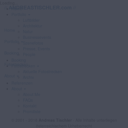
Loading...
//
//
ANDREASTISCHLER.com
Home
Portfolio
Luftbilder
Architektur
Home
Natur
Businessevents
Portfolio
Szenefotos
Presse, Events
Booking
People
Booking
Fotostrecken
Fotostrecken
Aktuelle Fotostrecken
About
Archiv
Referenzen
About
About Me
FAQs
Kontakt
Promiliste
© 2001 - 2018
Andreas Tischler
- Alle Inhalte unterliegen
österreichischem Urheberrecht