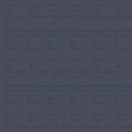
Abgebildete
Abgebildete
Abgebildete
Abgebildete
Abgebildete
Abgebil
Personen
Personen
Personen
Personen
Personen
Persone
Abgebildete
Abgebildete
Abgebildete
Abgebildete
Abgebildete
Abgebil
Personen
Personen
Personen
Personen
Personen
Persone