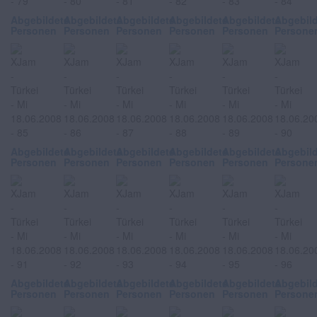
Abgebildete
Abgebildete
Abgebildete
Abgebildete
Abgebildete
Abgebil
Personen
Personen
Personen
Personen
Personen
Persone
Abgebildete
Abgebildete
Abgebildete
Abgebildete
Abgebildete
Abgebil
Personen
Personen
Personen
Personen
Personen
Persone
Abgebildete
Abgebildete
Abgebildete
Abgebildete
Abgebildete
Abgebil
Personen
Personen
Personen
Personen
Personen
Persone