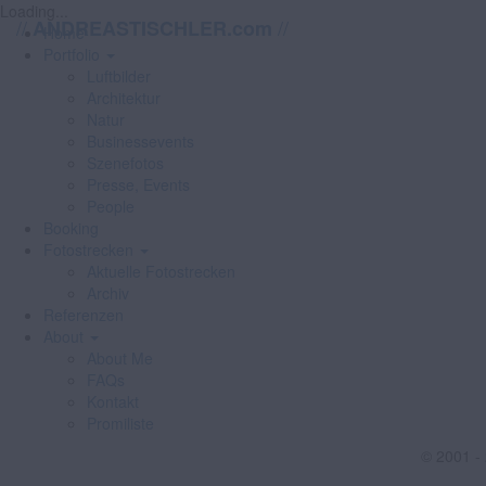
Loading...
//
//
ANDREASTISCHLER.com
Home
Portfolio
Luftbilder
Architektur
Natur
Businessevents
Szenefotos
Presse, Events
People
Booking
Fotostrecken
Aktuelle Fotostrecken
Archiv
Referenzen
About
About Me
FAQs
Kontakt
Promiliste
© 2001 -