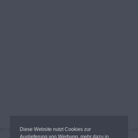
 2018
Andreas Tischler
- Alle Inhalte unterliegen österreichischem Ur
Diese Website nutzt Cookies zur
Auslieferung von Werbung, mehr dazu in