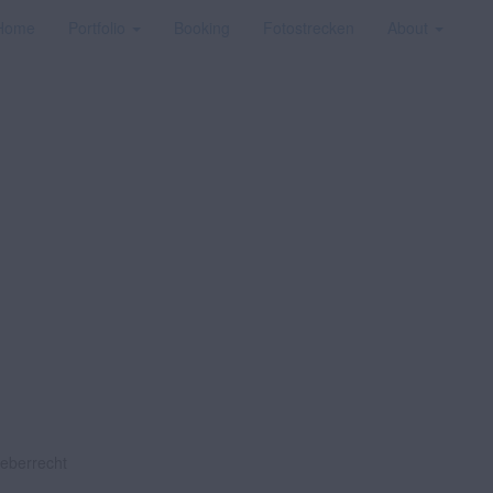
Home
Portfolio
Booking
Fotostrecken
About
heberrecht