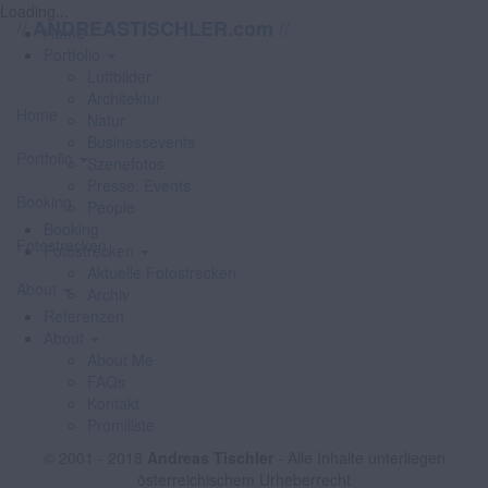
Loading...
//
//
ANDREASTISCHLER.com
Home
Portfolio
Luftbilder
Architektur
Home
Natur
Businessevents
Portfolio
Szenefotos
Presse, Events
Booking
People
Booking
Fotostrecken
Fotostrecken
Aktuelle Fotostrecken
About
Archiv
Referenzen
About
About Me
FAQs
Kontakt
Promiliste
© 2001 - 2018
Andreas Tischler
- Alle Inhalte unterliegen
österreichischem Urheberrecht