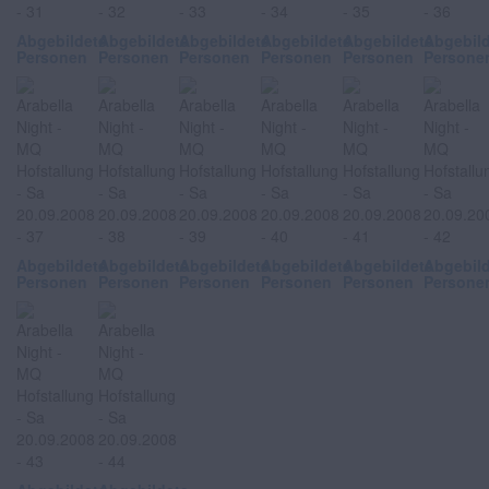
Abgebildete
Abgebildete
Abgebildete
Abgebildete
Abgebildete
Abgebil
Personen
Personen
Personen
Personen
Personen
Persone
Abgebildete
Abgebildete
Abgebildete
Abgebildete
Abgebildete
Abgebil
Personen
Personen
Personen
Personen
Personen
Persone