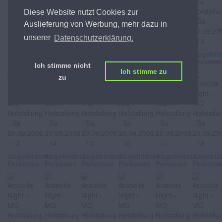
Diese Website nutzt Cookies zur
Auslieferung von Werbung, mehr dazu in
unserer
Datenschutzerklärung.
Abgebildete
Abgebildete
Abgebildete
Abgebildete
Abgebildete
Abgebil
Personen
Personen
Personen
Personen
Personen
Persone
Ich stimme nicht
Ich stimme zu
zu
Abgebildete
Abgebildete
Abgebildete
Abgebildete
Abgebildete
Abgebil
Personen
Personen
Personen
Personen
Personen
Persone