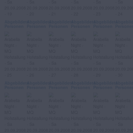
Abgebildete
Abgebildete
Abgebildete
Abgebildete
Abgebildete
Abgebil
Personen
Personen
Personen
Personen
Personen
Persone
Abgebildete
Abgebildete
Abgebildete
Abgebildete
Abgebildete
Abgebil
Personen
Personen
Personen
Personen
Personen
Persone