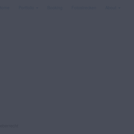
Home
Portfolio
Booking
Fotostrecken
About
heberrecht