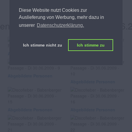
Discofieber
Diese Website nutzt Cookies zur
Auslieferung von Werbung, mehr dazu in
enberger Passage, am Di 30.06.
unserer
Datenschutzerklärung.
Ich stimme nicht zu
Ich stimme zu
Abgebildete Personen
Abgebildete Personen
Abgebildete Personen
Abgebildete Personen
Abgebildete Personen
Abgebildete Personen