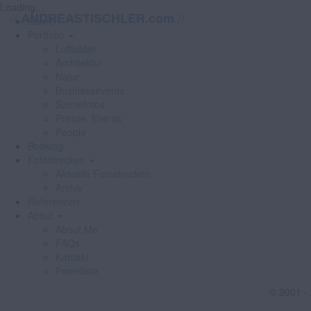
Loading...
//
//
ANDREASTISCHLER.com
Home
Portfolio
Luftbilder
Architektur
Natur
Businessevents
Szenefotos
Presse, Events
People
Booking
Fotostrecken
Aktuelle Fotostrecken
Archiv
Referenzen
About
About Me
FAQs
Kontakt
Promiliste
© 2001 -