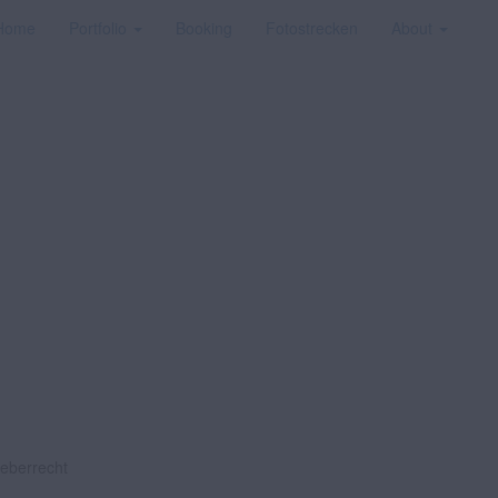
Home
Portfolio
Booking
Fotostrecken
About
heberrecht