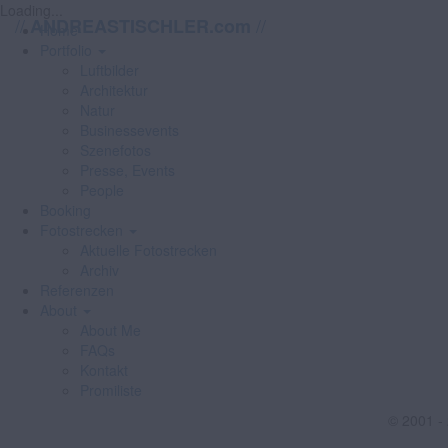
Loading...
//
//
ANDREASTISCHLER.com
Home
Portfolio
Luftbilder
Architektur
Natur
Businessevents
Szenefotos
Presse, Events
People
Booking
Fotostrecken
Aktuelle Fotostrecken
Archiv
Referenzen
About
About Me
FAQs
Kontakt
Promiliste
© 2001 -