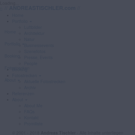
Loading...
//
//
ANDREASTISCHLER.com
Home
Portfolio
Luftbilder
Home
Architektur
Natur
Portfolio
Businessevents
Szenefotos
Booking
Presse, Events
People
Fotostrecken
Booking
Fotostrecken
About
Aktuelle Fotostrecken
Archiv
Referenzen
About
About Me
FAQs
Kontakt
Promiliste
© 2001 - 2018
Andreas Tischler
- Alle Inhalte unterliegen