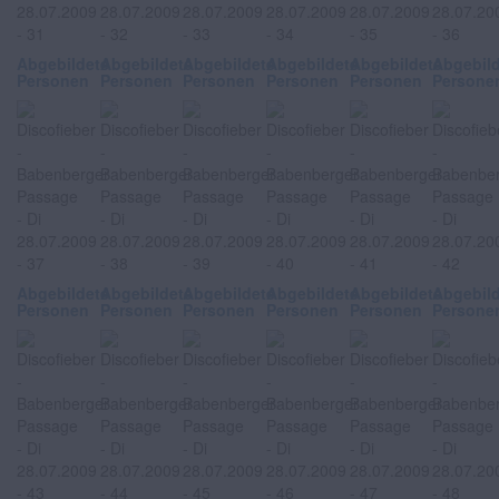
Abgebildete
Abgebildete
Abgebildete
Abgebildete
Abgebildete
Abgebil
Personen
Personen
Personen
Personen
Personen
Persone
Abgebildete
Abgebildete
Abgebildete
Abgebildete
Abgebildete
Abgebil
Personen
Personen
Personen
Personen
Personen
Persone