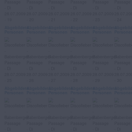
Abgebildete
Abgebildete
Abgebildete
Abgebildete
Abgebildete
Abgebil
Personen
Personen
Personen
Personen
Personen
Persone
Abgebildete
Abgebildete
Abgebildete
Abgebildete
Abgebildete
Abgebil
Personen
Personen
Personen
Personen
Personen
Persone