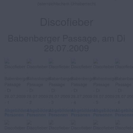
österreichischem Urheberrecht
Discofieber
Babenberger Passage, am Di
28.07.2009
Abgebildete
Abgebildete
Abgebildete
Abgebildete
Abgebildete
Abgebil
Personen
Personen
Personen
Personen
Personen
Persone