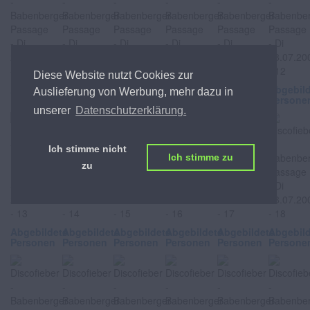
Diese Website nutzt Cookies zur
Abgebildete
Abgebildete
Abgebildete
Abgebildete
Abgebildete
Abgebil
Auslieferung von Werbung, mehr dazu in
Personen
Personen
Personen
Personen
Personen
Persone
unserer
Datenschutzerklärung.
Ich stimme nicht
Ich stimme zu
zu
Abgebildete
Abgebildete
Abgebildete
Abgebildete
Abgebildete
Abgebil
Personen
Personen
Personen
Personen
Personen
Persone