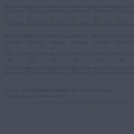
Abgebildete
Abgebildete
Abgebildete
Abgebildete
Abgebildete
Abgebil
Personen
Personen
Personen
Personen
Personen
Persone
Abgebildete
Abgebildete
Abgebildete
Abgebildete
Abgebildete
Abgebil
Personen
Personen
Personen
Personen
Personen
Persone
© 2001 - 2026
Andreas Tischler
- Alle Inhalte unterliegen
österreichischem Urheberrecht.
Datenschutz
|
AGB
|
Recht
|
Impressum
|
Kontakt
|