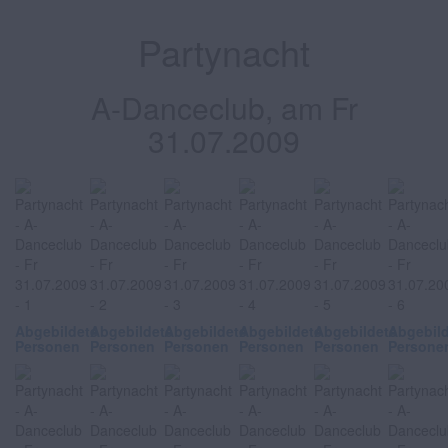
Partynacht
A-Danceclub, am Fr
31.07.2009
Abgebildete
Abgebildete
Abgebildete
Abgebildete
Abgebildete
Abgebil
Personen
Personen
Personen
Personen
Personen
Persone