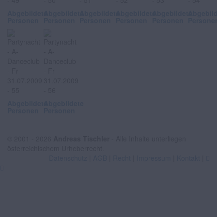
Abgebildete
Abgebildete
Abgebildete
Abgebildete
Abgebildete
Abgebil
Personen
Personen
Personen
Personen
Personen
Persone
Abgebildete
Abgebildete
Personen
Personen
© 2001 - 2026
Andreas Tischler
- Alle Inhalte unterliegen
österreichischem Urheberrecht.
Datenschutz
|
AGB
|
Recht
|
Impressum
|
Kontakt
|