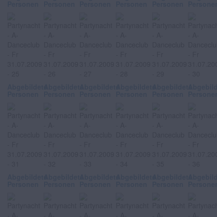
Personen
Personen
Personen
Personen
Personen
Persone
Abgebildete
Abgebildete
Abgebildete
Abgebildete
Abgebildete
Abgebil
Personen
Personen
Personen
Personen
Personen
Persone
Abgebildete
Abgebildete
Abgebildete
Abgebildete
Abgebildete
Abgebil
Personen
Personen
Personen
Personen
Personen
Persone