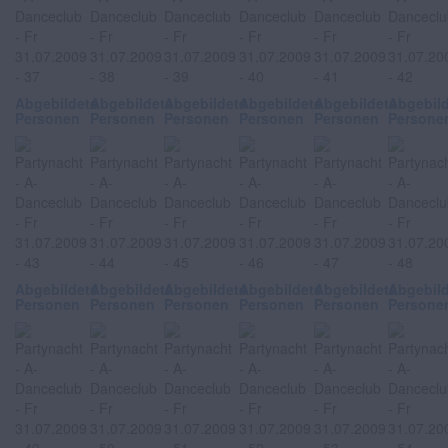
Abgebildete
Abgebildete
Abgebildete
Abgebildete
Abgebildete
Abgebil
Personen
Personen
Personen
Personen
Personen
Persone
Abgebildete
Abgebildete
Abgebildete
Abgebildete
Abgebildete
Abgebil
Personen
Personen
Personen
Personen
Personen
Persone