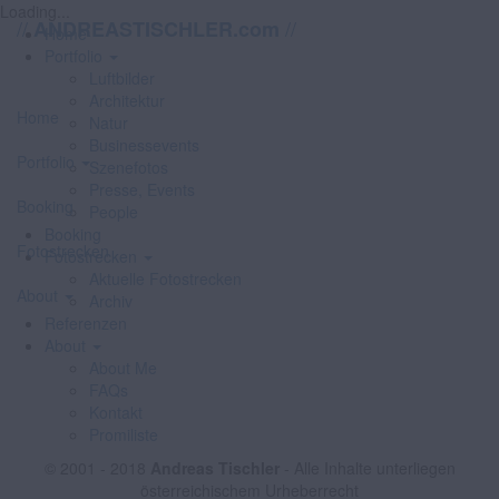
Loading...
//
//
ANDREASTISCHLER.com
Home
Portfolio
Luftbilder
Architektur
Home
Natur
Businessevents
Portfolio
Szenefotos
Presse, Events
Booking
People
Booking
Fotostrecken
Fotostrecken
Aktuelle Fotostrecken
About
Archiv
Referenzen
About
About Me
FAQs
Kontakt
Promiliste
© 2001 - 2018
Andreas Tischler
- Alle Inhalte unterliegen
österreichischem Urheberrecht