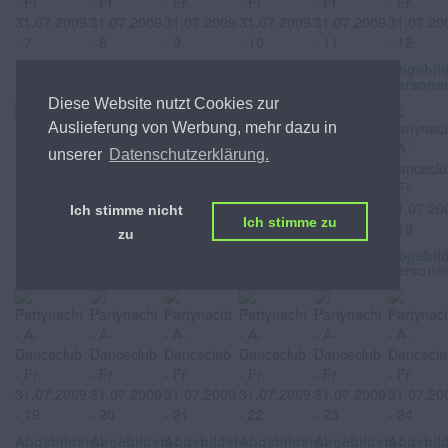
Abgebildete
Abgebildete
Abgebildete
Abgebildete
Abgebildete
Abgebil
Personen
Personen
Personen
Personen
Personen
Persone
Diese Website nutzt Cookies zur
Auslieferung von Werbung, mehr dazu in
unserer
Datenschutzerklärung.
Ich stimme nicht
Ich stimme zu
zu
Abgebildete
Abgebildete
Abgebildete
Abgebildete
Abgebildete
Abgebil
Personen
Personen
Personen
Personen
Personen
Persone
Abgebildete
Abgebildete
Abgebildete
Abgebildete
Abgebildete
Abgebil