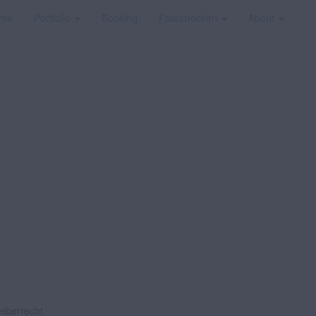
me
Portfolio
Booking
Fotostrecken
About
heberrecht