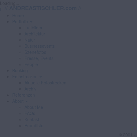
Loading...
//
//
ANDREASTISCHLER.com
Home
Portfolio
Luftbilder
Architektur
Natur
Businessevents
Szenefotos
Presse, Events
People
Booking
Fotostrecken
Aktuelle Fotostrecken
Archiv
Referenzen
About
About Me
FAQs
Kontakt
Promiliste
© 2001 -