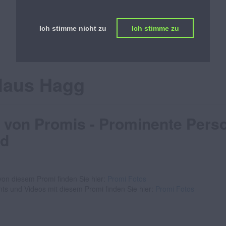
PROMILISTE
Ich stimme nicht zu
Ich stimme zu
ÖSTERREICHS BESTE PROMILISTE
laus Hagg
 von Promis - Prominente Pers
ld
on diesem Promi finden Sie hier:
Promi Fotos
nts und Videos mit diesem Promi finden Sie hier:
Promi Fotos