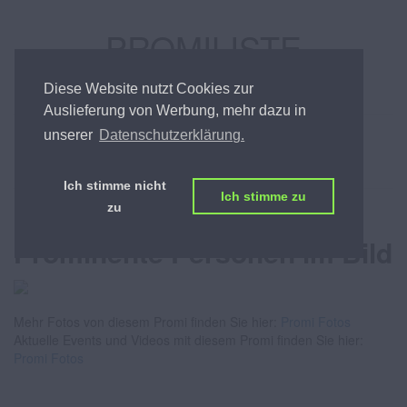
PROMILISTE
ÖSTERREICHS BESTE PROMILISTE
Diese Website nutzt Cookies zur
Auslieferung von Werbung, mehr dazu in
unserer
Datenschutzerklärung.
Sylvia Graf
Ich stimme nicht
Ich stimme zu
zu
Fotos von Promis -
Prominente Personen im Bild
Mehr Fotos von diesem Promi finden Sie hier:
Promi Fotos
Aktuelle Events und Videos mit diesem Promi finden Sie hier:
Promi Fotos