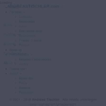
Loading...
//
//
ANDREASTISCHLER.com
Home
Portfolio
Luftbilder
Architektur
Home
Natur
Businessevents
Portfolio
Szenefotos
Presse, Events
Booking
People
Booking
Fotostrecken
Fotostrecken
Aktuelle Fotostrecken
About
Archiv
Referenzen
About
About Me
FAQs
Kontakt
Promiliste
© 2001 - 2018
Andreas Tischler
- Alle Inhalte unterliegen
österreichischem Urheberrecht