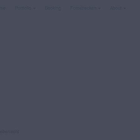
me
Portfolio
Booking
Fotostrecken
About
heberrecht