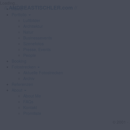
Loading...
//
//
ANDREASTISCHLER.com
Home
Portfolio
Luftbilder
Architektur
Natur
Businessevents
Szenefotos
Presse, Events
People
Booking
Fotostrecken
Aktuelle Fotostrecken
Archiv
Referenzen
About
About Me
FAQs
Kontakt
Promiliste
© 2001 -