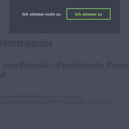
PROMILISTE
Ich stimme nicht zu
Ich stimme zu
ÖSTERREICHS BESTE PROMILISTE
 Demtroeder
 von Promis - Prominente Pers
ld
on diesem Promi finden Sie hier:
Promi Fotos
nts und Videos mit diesem Promi finden Sie hier:
Promi Fotos