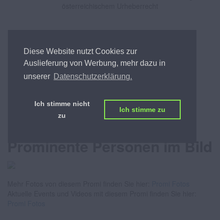
österreichischem Urheberrecht
PROMILISTE
Diese Website nutzt Cookies zur
ÖSTERREICHS BESTE PROMILISTE
Auslieferung von Werbung, mehr dazu in
unserer
Datenschutzerklärung.
Hugo Portisch
Ich stimme nicht
Ich stimme zu
zu
Fotos von Promis -
Prominente Personen im Bild
Mehr Fotos von diesem Promi finden Sie hier:
Promi Fotos
Aktuelle Events und Videos mit diesem Promi finden Sie hier:
Promi Fotos