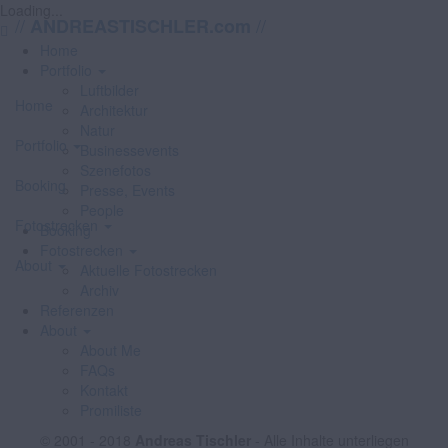
Loading...
//
//
ANDREASTISCHLER.com
Home
Portfolio
Luftbilder
Home
Architektur
Natur
Portfolio
Businessevents
Szenefotos
Booking
Presse, Events
People
Fotostrecken
Booking
Fotostrecken
About
Aktuelle Fotostrecken
Archiv
Referenzen
About
About Me
FAQs
Kontakt
Promiliste
© 2001 - 2018
Andreas Tischler
- Alle Inhalte unterliegen