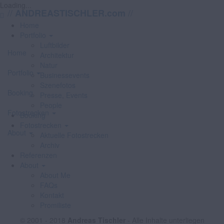
Loading...
//
//
ANDREASTISCHLER.com
Home
Portfolio
Luftbilder
Home
Architektur
Natur
Portfolio
Businessevents
Szenefotos
Booking
Presse, Events
People
Fotostrecken
Booking
Fotostrecken
About
Aktuelle Fotostrecken
Archiv
Referenzen
About
About Me
FAQs
Kontakt
Promiliste
© 2001 - 2018
Andreas Tischler
- Alle Inhalte unterliegen