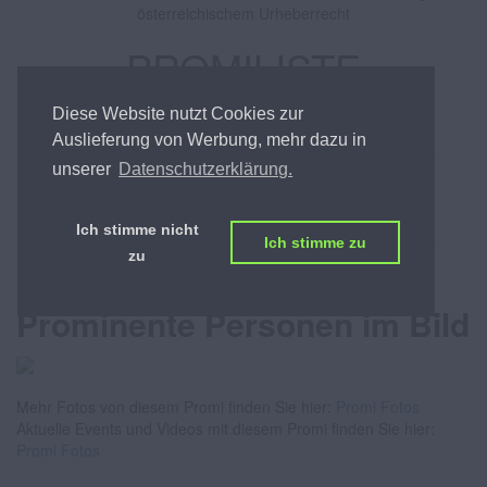
österreichischem Urheberrecht
PROMILISTE
Diese Website nutzt Cookies zur
ÖSTERREICHS BESTE PROMILISTE
Auslieferung von Werbung, mehr dazu in
unserer
Datenschutzerklärung.
Alina Zellhofer
Ich stimme nicht
Ich stimme zu
zu
Fotos von Promis -
Prominente Personen im Bild
Mehr Fotos von diesem Promi finden Sie hier:
Promi Fotos
Aktuelle Events und Videos mit diesem Promi finden Sie hier:
Promi Fotos