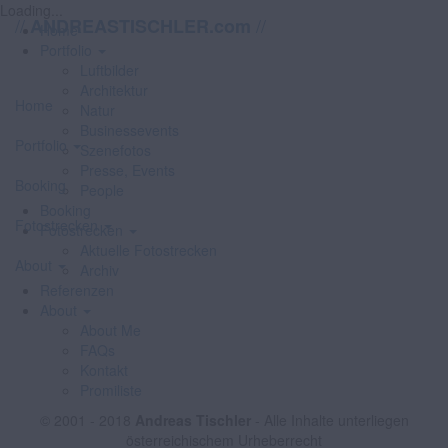
Loading...
//
//
ANDREASTISCHLER.com
Home
Portfolio
Luftbilder
Architektur
Home
Natur
Businessevents
Portfolio
Szenefotos
Presse, Events
Booking
People
Booking
Fotostrecken
Fotostrecken
Aktuelle Fotostrecken
About
Archiv
Referenzen
About
About Me
FAQs
Kontakt
Promiliste
© 2001 - 2018
Andreas Tischler
- Alle Inhalte unterliegen
österreichischem Urheberrecht