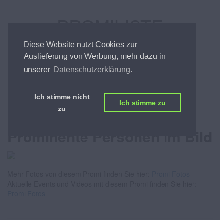
PROMILISTE
ÖSTERREICHS BESTE PROMILISTE
Diese Website nutzt Cookies zur
Auslieferung von Werbung, mehr dazu in
unserer
Datenschutzerklärung.
Alexander Horst
Ich stimme nicht
Ich stimme zu
zu
Fotos von Promis -
Prominente Personen im Bild
Mehr Fotos von diesem Promi finden Sie hier:
Promi Fotos
Aktuelle Events und Videos mit diesem Promi finden Sie hier:
Promi Fotos