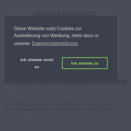
PROMILISTE
ÖSTERREICHS BESTE PROMILISTE
Diese Website nutzt Cookies zur
Auslieferung von Werbung, mehr dazu in
unserer
Datenschutzerklärung.
Karin Karrer
Ich stimme nicht
Ich stimme zu
zu
Fotos von Promis -
Prominente Personen im Bild
Mehr Fotos von diesem Promi finden Sie hier:
Promi Fotos
Aktuelle Events und Videos mit diesem Promi finden Sie hier:
Promi Fotos