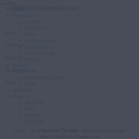
Loading...
//
//
ANDREASTISCHLER.com
Home
Portfolio
Luftbilder
Architektur
Home
Natur
Businessevents
Portfolio
Szenefotos
Presse, Events
Booking
People
Booking
Fotostrecken
Fotostrecken
Aktuelle Fotostrecken
About
Archiv
Referenzen
About
About Me
FAQs
Kontakt
Promiliste
© 2001 - 2018
Andreas Tischler
- Alle Inhalte unterliegen
österreichischem Urheberrecht