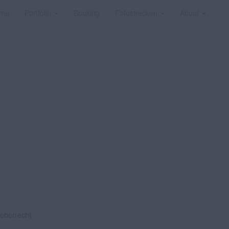
me
Portfolio
Booking
Fotostrecken
About
heberrecht