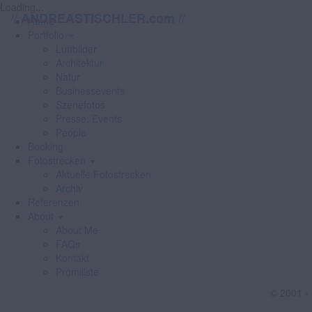
Loading...
//
//
ANDREASTISCHLER.com
Home
Portfolio
Luftbilder
Architektur
Natur
Businessevents
Szenefotos
Presse, Events
People
Booking
Fotostrecken
Aktuelle Fotostrecken
Archiv
Referenzen
About
About Me
FAQs
Kontakt
Promiliste
© 2001 -