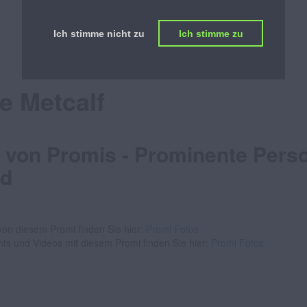
PROMILISTE
Ich stimme nicht zu
Ich stimme zu
ÖSTERREICHS BESTE PROMILISTE
e Metcalf
 von Promis - Prominente Pers
ld
on diesem Promi finden Sie hier:
Promi Fotos
nts und Videos mit diesem Promi finden Sie hier:
Promi Fotos