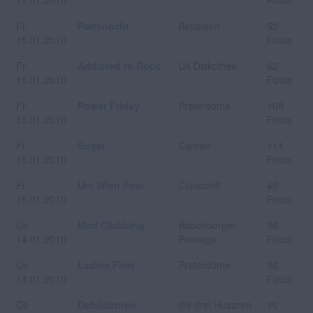
15.01.2010
Fotos
Fr
Partynacht
Bettelalm
53
15.01.2010
Fotos
Fr
Addicted to Rock
U4 Diskothek
62
15.01.2010
Fotos
Fr
Power Friday
Praterdome
108
15.01.2010
Fotos
Fr
Sugar
Cameo
111
15.01.2010
Fotos
Fr
Uni Wien Fest
Clubschiff
49
15.01.2010
Fotos
Do
Med Clubbing
Babenberger
56
14.01.2010
Passage
Fotos
Do
Ladies First
Praterdome
96
14.01.2010
Fotos
Do
Debüdanten
die drei Husaren
10