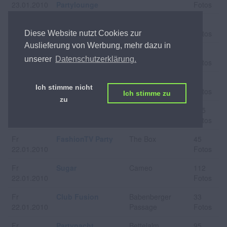
23.01.2010
Partylounge
Fotos
Sa
The Fast the
Titanic
57
23.01.2010
Furious
Fotos
Diese Website nutzt Cookies zur
Auslieferung von Werbung, mehr dazu in
Sa
Tropical Disco
Habana
29
unserer
Datenschutzerklärung.
23.01.2010
Fotos
Fr
Klub
Platzhirsch
50
Ich stimme nicht
22.01.2010
Fotos
Ich stimme zu
zu
Fr
Power Friday
Praterdome
185
22.01.2010
Fotos
Fr
FashionTV Party
The Box
45
22.01.2010
Fotos
Fr
Sugar
Cameo
112
22.01.2010
Fotos
Fr
Club Fusion
Babenberger
33
22.01.2010
Passage
Fotos
Fr
Partynacht
Bettelalm
95