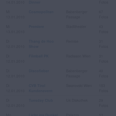
14.01.2010
Dinner
Fotos
Mi
Cosmopolitan
Babenberger
67
13.01.2010
Passage
Fotos
Mi
Premiere
Stadttheater
43
13.01.2010
Fotos
Di
Thang de Hoo
Remise
31
12.01.2010
Show
Fotos
Di
Filmball PK
Radisson Wien
31
12.01.2010
Fotos
Di
Discofieber
Babenberger
40
12.01.2010
Passage
Fotos
Di
CVB Tirol
Swarovski Wien
153
12.01.2010
Kundenevent
Fotos
Di
Tuesday Club
U4 Diskothek
29
12.01.2010
Fotos
Mo
Licht ins Dunkel
Palazzo
53