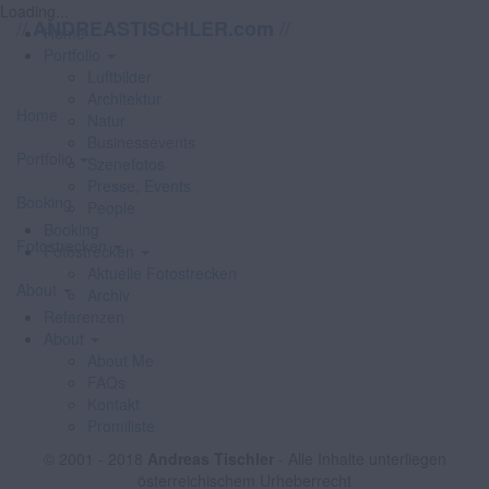
Loading...
//
//
ANDREASTISCHLER.com
Home
Portfolio
Luftbilder
Architektur
Home
Natur
Businessevents
Portfolio
Szenefotos
Presse, Events
Booking
People
Booking
Fotostrecken
Fotostrecken
Aktuelle Fotostrecken
About
Archiv
Referenzen
About
About Me
FAQs
Kontakt
Promiliste
© 2001 - 2018
Andreas Tischler
- Alle Inhalte unterliegen
österreichischem Urheberrecht