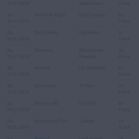
30.01.2010
Schönbrunn
Fotos
Sa
KroneHit Night
Club Couture
66
30.01.2010
Fotos
Sa
Klub Disko
Platzhirsch
51
30.01.2010
Fotos
Sa
Revolver
Babenberger
38
30.01.2010
Passage
Fotos
Sa
behave
U4 Diskothek
54
30.01.2010
Fotos
Sa
Boxademy
TheBox
32
30.01.2010
Fotos
Sa
We love NÖ
FiftyFifty
81
30.01.2010
Fotos
Sa
IbizaHouseClub
Catwalk
74
30.01.2010
Fotos
Sa
Best of
UndLounge
28