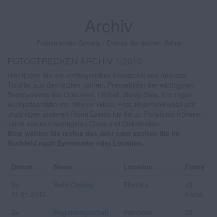
Archiv
Fotostrecken Society / Events der letzten Jahre
FOTOSTRECKEN ARCHIV 1/2010
Hier finden Sie ein umfangreiches Fotoarchiv von Andreas
Tischler aus den letzten Jahren. Pressebilder der wichtigsten
Societyevents wie Opernball, Lifeball, Romy Gala, Ehrungen,
Buchpräsentationen, Wiener Wiesn Fest, Beachvolleyball und
unzähligen anderen Promi Events bis hin zu Partyfotos früherer
Jahre aus den wichtigsten Clubs und Diskotheken.
Bitte wählen Sie rechts das Jahr oder suchen Sie im
Suchfeld nach Eventname oder Location.
Datum
Name
Location
Fotos
So
Haiti Charity
Floridita
13
31.01.2010
Fotos
Sa
Regenbogenball
Parkhotel
53