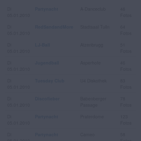
Di
Partynacht
A-Danceclub
46
05.01.2010
Fotos
Di
RedSandandMore
Stadtsaal Tulln
64
05.01.2010
Fotos
Di
LJ-Ball
Atzenbrugg
51
05.01.2010
Fotos
Di
Jugendball
Asperhofe
46
05.01.2010
Fotos
Di
Tuesday Club
U4 Diskothek
83
05.01.2010
Fotos
Di
Discofieber
Babenberger
78
05.01.2010
Passage
Fotos
Di
Partynacht
Praterdome
123
05.01.2010
Fotos
Di
Partynacht
Cameo
58
05.01.2010
Fotos