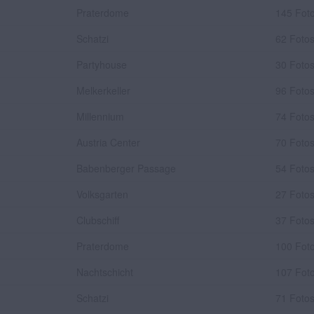
Praterdome
145 Fot
Schatzi
62 Foto
Partyhouse
30 Foto
Melkerkeller
96 Foto
Millennium
74 Foto
Austria Center
70 Foto
Babenberger Passage
54 Foto
Volksgarten
27 Foto
Clubschiff
37 Foto
Praterdome
100 Fot
Nachtschicht
107 Fot
Schatzi
71 Foto