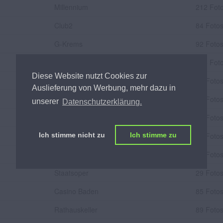
Millennium
212 Fot
Club2
84 Foto
G-Krems
92 Foto
Obertauern
105 Fot
Diese Website nutzt Cookies zur
Obertauern
80 Foto
Auslieferung von Werbung, mehr dazu in
Praterdome
74 Foto
unserer
Datenschutzerklärung.
Palais Auersperg
47 Foto
Babenberger Passage
28 Foto
Ich stimme nicht zu
Ich stimme zu
Lürzer Alm
60 Foto
Staatsoper
29 Foto
Casino Baden
85 Foto
Rathauskeller
89 Foto