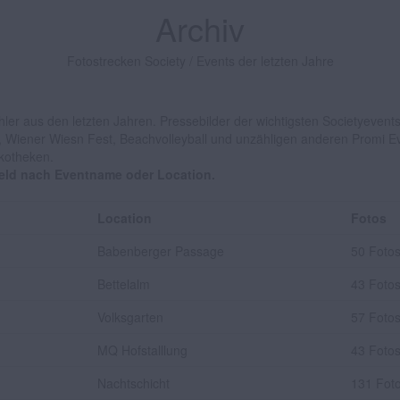
Archiv
Fotostrecken Society / Events der letzten Jahre
ler aus den letzten Jahren. Pressebilder der wichtigsten Societyevent
, Wiener Wiesn Fest, Beachvolleyball und unzähligen anderen Promi Ev
skotheken.
feld nach Eventname oder Location.
Location
Fotos
Babenberger Passage
50 Foto
Bettelalm
43 Foto
Volksgarten
57 Foto
MQ Hofstalllung
43 Foto
Nachtschicht
131 Fot