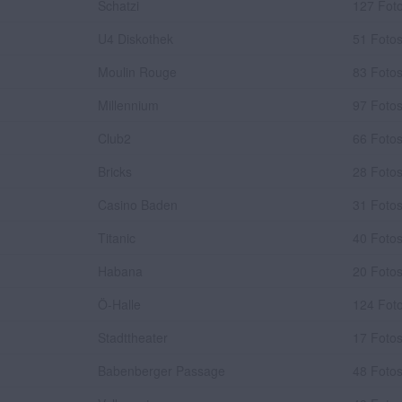
Schatzi
127 Fot
U4 Diskothek
51 Foto
Moulin Rouge
83 Foto
Millennium
97 Foto
Club2
66 Foto
Bricks
28 Foto
Casino Baden
31 Foto
Titanic
40 Foto
Habana
20 Foto
Ö-Halle
124 Fot
Stadttheater
17 Foto
Babenberger Passage
48 Foto