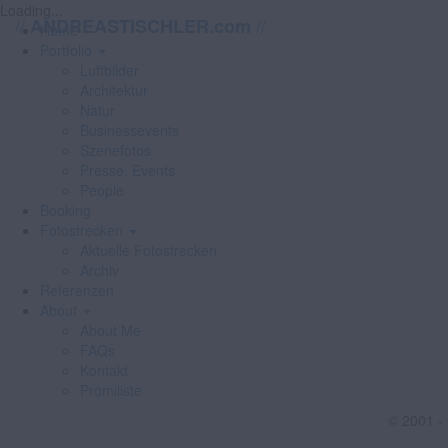
Loading...
//
//
ANDREASTISCHLER.com
Home
Portfolio
Luftbilder
Architektur
Natur
Businessevents
Szenefotos
Presse, Events
People
Booking
Fotostrecken
Aktuelle Fotostrecken
Archiv
Referenzen
About
About Me
FAQs
Kontakt
Promiliste
© 2001 -