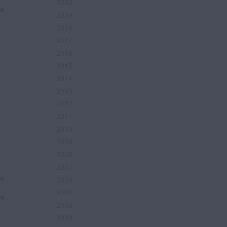
2020
os
2019
2018
s
2017
s
2016
s
2015
2014
s
2013
s
2012
2011
s
2010
s
2009
2008
s
2007
os
2006
2005
os
2004
s
2003