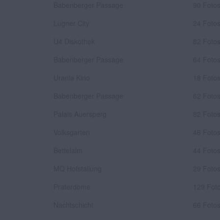
Babenberger Passage
90 Foto
Lugner City
24 Foto
U4 Diskothek
82 Foto
Babenberger Passage
64 Foto
Urania Kino
18 Foto
Babenberger Passage
62 Foto
Palais Auersperg
82 Foto
Volksgarten
46 Foto
Bettelalm
44 Foto
MQ Hofstallung
29 Foto
Praterdome
129 Fot
Nachtschicht
66 Foto