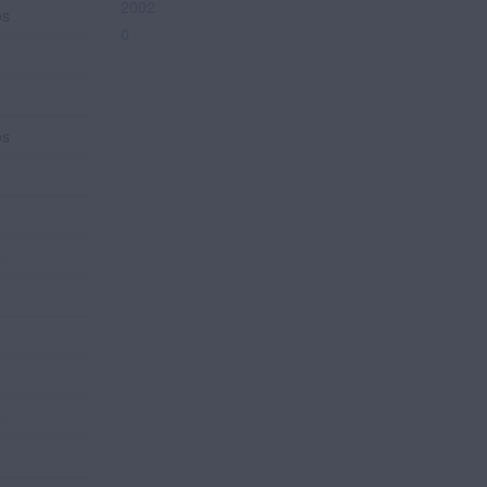
2002
os
0
s
s
os
s
s
s
s
s
s
s
s