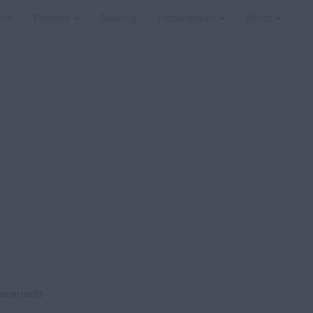
me
Portfolio
Booking
Fotostrecken
About
heberrecht