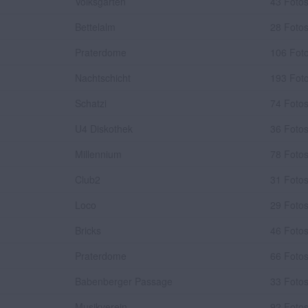
Volksgarten
43 Foto
Bettelalm
28 Foto
Praterdome
106 Fot
Nachtschicht
193 Fot
Schatzi
74 Foto
U4 Diskothek
36 Foto
Millennium
78 Foto
Club2
31 Foto
Loco
29 Foto
Bricks
46 Foto
Praterdome
66 Foto
Babenberger Passage
33 Foto
Musikverein
92 Foto