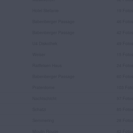
Hotel Stefanie
19 Foto
Babenberger Passage
46 Foto
Babenberger Passage
42 Foto
U4 Diskothek
49 Foto
Welser
15 Foto
Raiffeisen Haus
24 Foto
Babenberger Passage
60 Foto
Praterdome
103 Fot
Nachtschicht
97 Foto
Schatzi
85 Foto
Semmering
28 Foto
Moulin Rouge
42 Foto