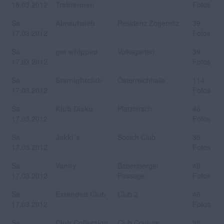
18.03.2012
Trabrennen
Fotos
Sa
Almauftrieb
Residenz Zögernitz
39
17.03.2012
Fotos
Sa
get whipped
Volksgarten
39
17.03.2012
Fotos
Sa
Starnightclub
Österreichhalle
114
17.03.2012
Fotos
Sa
Klub Disko
Platzhirsch
46
17.03.2012
Fotos
Sa
Jakki´s
Scotch Club
35
17.03.2012
Fotos
Sa
Vanity
Babenberger
48
17.03.2012
Passage
Fotos
Sa
Extended Club
Club 2
46
17.03.2012
Fotos
Sa
Club Collection
Club Couture
98