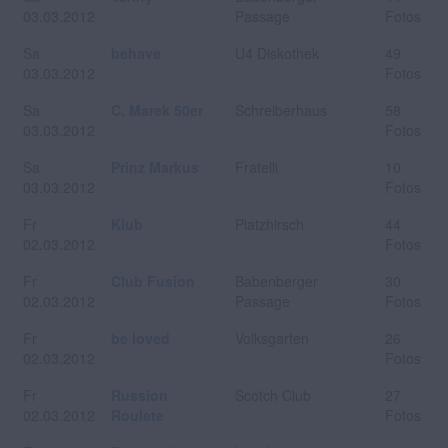
03.03.2012
Passage
Fotos
Sa
behave
U4 Diskothek
49
03.03.2012
Fotos
Sa
C. Marek 50er
Schreiberhaus
58
03.03.2012
Fotos
Sa
Prinz Markus
Fratelli
10
03.03.2012
Fotos
Fr
Klub
Platzhirsch
44
02.03.2012
Fotos
Fr
Club Fusion
Babenberger
30
02.03.2012
Passage
Fotos
Fr
be loved
Volksgarten
26
02.03.2012
Fotos
Fr
Russion
Scotch Club
27
02.03.2012
Roulete
Fotos