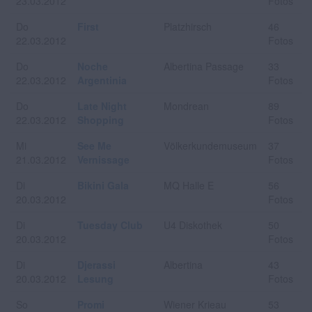
23.03.2012
Fotos
Do
First
Platzhirsch
46
22.03.2012
Fotos
Do
Noche
Albertina Passage
33
22.03.2012
Argentinia
Fotos
Do
Late Night
Mondrean
89
22.03.2012
Shopping
Fotos
Mi
See Me
Völkerkundemuseum
37
21.03.2012
Vernissage
Fotos
Di
Bikini Gala
MQ Halle E
56
20.03.2012
Fotos
Di
Tuesday Club
U4 Diskothek
50
20.03.2012
Fotos
Di
Djerassi
Albertina
43
20.03.2012
Lesung
Fotos
So
Promi
Wiener Krieau
53