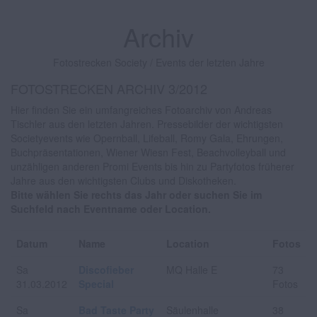
Archiv
Fotostrecken Society / Events der letzten Jahre
FOTOSTRECKEN ARCHIV 3/2012
Hier finden Sie ein umfangreiches Fotoarchiv von Andreas
Tischler aus den letzten Jahren. Pressebilder der wichtigsten
Societyevents wie Opernball, Lifeball, Romy Gala, Ehrungen,
Buchpräsentationen, Wiener Wiesn Fest, Beachvolleyball und
unzähligen anderen Promi Events bis hin zu Partyfotos früherer
Jahre aus den wichtigsten Clubs und Diskotheken.
Bitte wählen Sie rechts das Jahr oder suchen Sie im
Suchfeld nach Eventname oder Location.
Datum
Name
Location
Fotos
Sa
Discofieber
MQ Halle E
73
31.03.2012
Special
Fotos
Sa
Bad Taste Party
Säulenhalle
38