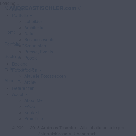
Loading...
//
//
ANDREASTISCHLER.com
Home
Portfolio
Luftbilder
Architektur
Home
Natur
Businessevents
Portfolio
Szenefotos
Presse, Events
Booking
People
Booking
Fotostrecken
Fotostrecken
Aktuelle Fotostrecken
About
Archiv
Referenzen
About
About Me
FAQs
Kontakt
Promiliste
© 2001 - 2018
Andreas Tischler
- Alle Inhalte unterliegen
österreichischem Urheberrecht