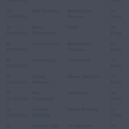
08.03.2012
Fotos
Do
Med Clubbing
Babenberger
50
08.03.2012
Passage
Fotos
Mi
Marni
H&M
89
07.03.2012
Präsentation
Fotos
Mi
Cosmopolitan
Babenberger
83
07.03.2012
Passage
Fotos
Mi
Ausstellung
Palmenhaus
19
07.03.2012
Fotos
Di
Grease
Wiener Stadthalle
45
06.03.2012
Premiere
Fotos
Di
Next
Pentahotel
30
06.03.2012
Topmodels
Fotos
Di
Cocktail
Sarata Wohnung
21
06.03.2012
Empfang
Fotos
Di
Tuesday Club
U4 Diskothek
90