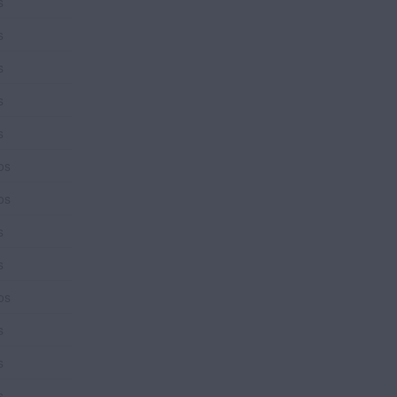
s
s
s
s
s
os
os
s
s
os
s
s
s