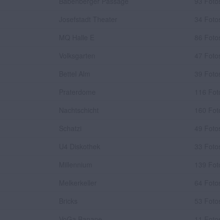
Babenberger Passage
93 Foto
Josefstadt Theater
34 Foto
MQ Halle E
86 Foto
Volksgarten
47 Foto
Bettel Alm
39 Foto
Praterdome
116 Fot
Nachtschicht
160 Fot
Schatzi
49 Foto
U4 Diskothek
33 Foto
Millennium
139 Fot
Melkerkeller
64 Foto
Bricks
53 Foto
VoGa Banane
11 Foto