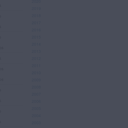
2020
s
2019
2018
s
2017
s
2016
s
2015
2014
os
2013
s
2012
2011
os
2010
os
2009
2008
s
2007
s
2006
2005
s
2004
s
2003