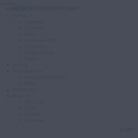
Loading...
//
//
ANDREASTISCHLER.com
Home
Portfolio
Luftbilder
Architektur
Natur
Businessevents
Szenefotos
Presse, Events
People
Booking
Fotostrecken
Aktuelle Fotostrecken
Archiv
Referenzen
About
About Me
FAQs
Kontakt
Promiliste
© 2001 -