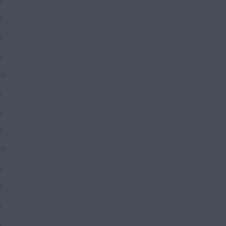
s
s
s
os
s
s
s
os
s
s
s
s