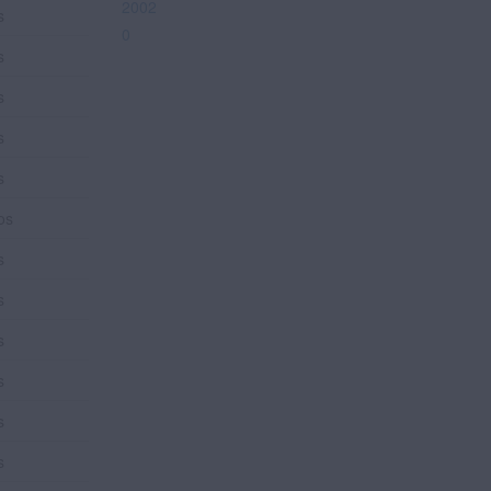
2002
s
0
s
s
s
s
os
s
s
s
s
s
s