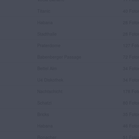
Titanic
40 Foto
Habana
28 Foto
Stadthalle
28 Foto
Praterdome
127 Fot
Babenberger Passage
72 Foto
Bettel Alm
34 Foto
U4 Diskothek
34 Foto
Nachtschicht
178 Fot
Schatzi
80 Foto
Bricks
35 Foto
Habana
46 Foto
Ronacher
51 Foto