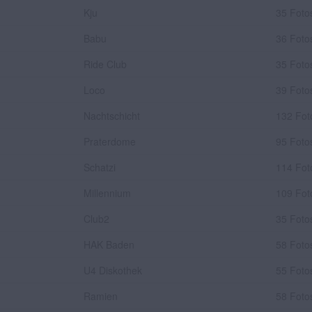
Kju
35 Foto
Babu
36 Foto
Ride Club
35 Foto
Loco
39 Foto
Nachtschicht
132 Fot
Praterdome
95 Foto
Schatzi
114 Fot
Millennium
109 Fot
Club2
35 Foto
HAK Baden
58 Foto
U4 Diskothek
55 Foto
Ramien
58 Foto