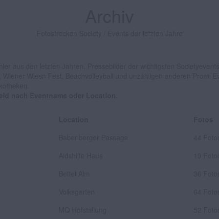
Archiv
Fotostrecken Society / Events der letzten Jahre
ler aus den letzten Jahren. Pressebilder der wichtigsten Societyevent
, Wiener Wiesn Fest, Beachvolleyball und unzähligen anderen Promi Ev
skotheken.
feld nach Eventname oder Location.
Location
Fotos
Babenberger Passage
44 Foto
Aidshilfe Haus
19 Foto
Bettel Alm
36 Foto
Volksgarten
64 Foto
MQ Hofstallung
52 Foto