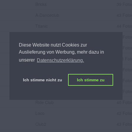
Bricks
39 Foto
A-Danceclub
43 Foto
Titanic
44 Foto
Habana
35 Foto
Diese Website nutzt Cookies zur
Bettel Alm
49 Foto
Auslieferung von Werbung, mehr dazu in
Babu
293 Fot
unserer
Datenschutzerklärung.
Volksgarten
55 Foto
Babenberger Passage
50 Foto
Ich stimme nicht zu
Ich stimme zu
Kju
41 Foto
Ride Club
40 Foto
Loco
42 Foto
Club2
43 Foto