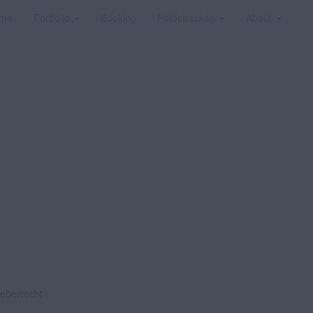
me
Portfolio
Booking
Fotostrecken
About
heberrecht