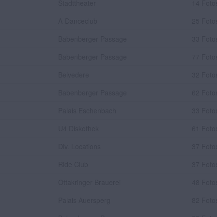
Stadttheater
14 Foto
A-Danceclub
25 Foto
Babenberger Passage
33 Foto
Babenberger Passage
77 Foto
Belvedere
32 Foto
Babenberger Passage
62 Foto
Palais Eschenbach
33 Foto
U4 Diskothek
61 Foto
Div. Locations
37 Foto
Ride Club
37 Foto
Ottakringer Brauerei
48 Foto
Palais Auersperg
82 Foto