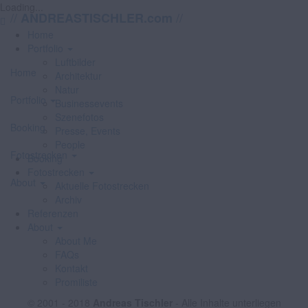
Loading...
//
//
ANDREASTISCHLER.com
Home
Portfolio
Luftbilder
Home
Architektur
Natur
Portfolio
Businessevents
Szenefotos
Booking
Presse, Events
People
Fotostrecken
Booking
Fotostrecken
About
Aktuelle Fotostrecken
Archiv
Referenzen
About
About Me
FAQs
Kontakt
Promiliste
© 2001 - 2018
Andreas Tischler
- Alle Inhalte unterliegen