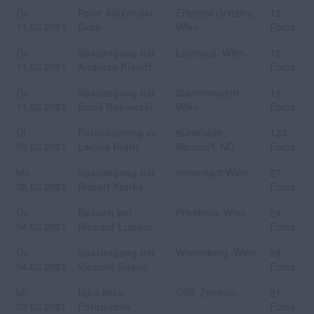
Do
Peter Alexander
Friedhof Grinzing,
13
11.02.2021
Grab
Wien
Fotos
Do
Spaziergang mit
Lusthaus, Wien
15
11.02.2021
Andreas Kiendl
Fotos
Do
Spaziergang mit
Stammersdorf,
11
11.02.2021
Boris Bukowski
Wien
Fotos
Di
Fotoshooting zu
Kunsthalle
133
09.02.2021
Ladies Night
Berndorf, NÖ
Fotos
Mo
Spaziergang mit
Innenstadt Wien
27
08.02.2021
Robert Kratky
Fotos
Do
Besuch bei
Privatvilla, Wien
24
04.02.2021
Richard Lugner
Fotos
Do
Spaziergang mit
Wienerberg, Wien
28
04.02.2021
Vincent Bueno
Fotos
Mi
Niko Niko
ORF Zentrum
21
03.02.2021
Fototermin
Fotos